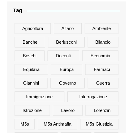
Tag
Agricoltura
Alfano
Ambiente
Banche
Berlusconi
Bilancio
Boschi
Docenti
Economia
Equitalia
Europa
Farmaci
Giannini
Governo
Guerra
Immigrazione
Interrogazione
Istruzione
Lavoro
Lorenzin
M5s
M5s Antimafia
M5s Giustizia