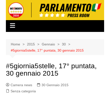
Salta
al
contenuto
Home
2015
Gennaio
30
#5giornia5stelle, 17° puntata, 30 gennaio 2015
#5giornia5stelle, 17° puntata,
30 gennaio 2015
Camera news
30 Gennaio 2015
Senza categoria