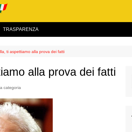
TRASPARENZA
 ed Interno
la, ti aspettiamo alla prova dei fatti
ità
tiamo alla prova dei fatti
alimentare
rio
a categoria
igilanza