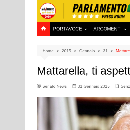
Salta
al
contenuto
PORTAVOCE
ARGOMENTI
CAMERA
Aff. Costituzionali
SENATO
Affari esteri
Home
2015
Gennaio
31
Mattarel
Affari sociali e San
Mattarella, ti aspet
Agricoltura e agro
Ambiente e Territo
Senato News
31 Gennaio 2015
Senz
Antimafia
Attività produttive
Bilancio
Comunicazioni e V
Rai