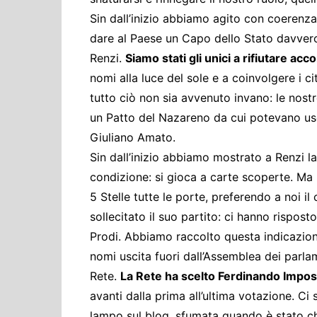
Sin dall’inizio abbiamo agito con coerenza 
dare al Paese un Capo dello Stato davvero 
Renzi.
Siamo stati gli unici a rifiutare acco
nomi alla luce del sole e a coinvolgere i ci
tutto ciò non sia avvenuto invano: le nostre
un Patto del Nazareno da cui potevano us
Giuliano Amato.
Sin dall’inizio abbiamo mostrato a Renzi la
condizione: si gioca a carte scoperte. Ma 
5 Stelle tutte le porte, preferendo a noi i
sollecitato il suo partito: ci hanno rispos
Prodi. Abbiamo raccolto questa indicazion
nomi uscita fuori dall’Assemblea dei parla
Rete.
La Rete ha scelto Ferdinando Impo
avanti dalla prima all’ultima votazione. Ci s
lampo sul blog, sfumata quando è stato chi