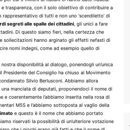
e trasparenza, con il solo obiettivo di contribuire a
rappresentativo di tutti e non uno ‘scendiletto’ di
rdi segreti alle spalle dei cittadini
, gli unici a fare
ttadini. Di questo siamo fieri, nella certezza che
 sollecitazioni hanno arginato gli effetti nefasti di
cire nomi indegni, come ad esempio quello di
 nostra disponibilità al dialogo, ponendogli un’unica
il Presidente del Consiglio ha chiuso al Movimento
l condannato Silvio Berlusconi. Abbiamo allora
to una manciata di deputati, proponendoci il nome di
e e coerentemente l’abbiamo inserita nella rosa di
mentari M5S e l’abbiamo sottoposta al vaglio della
simato
e questo è il nome che abbiamo portato
iamo riservati la possibilità di un’ulteriore votazione
aro che i giochi erano già fatti e che il nome di