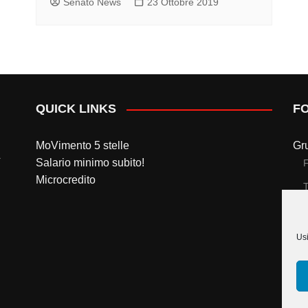
Senato News
23 Ottobre 2019
QUICK LINKS
F
MoVimento 5 stelle
Gr
Salario minimo subito!
Microcredito
T
Gr
Usi
T