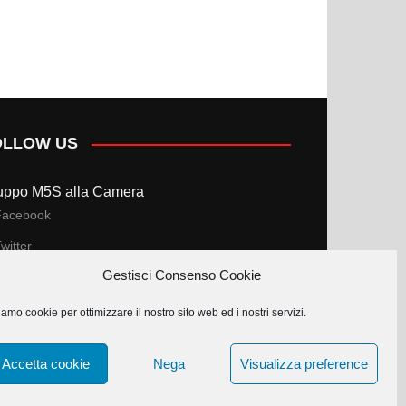
OLLOW US
uppo M5S alla Camera
Facebook
witter
Gestisci Consenso Cookie
uppo M5S al Senato
amo cookie per ottimizzare il nostro sito web ed i nostri servizi.
Facebook
witter
Accetta cookie
Nega
Visualizza preference