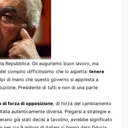
one
rasporti
ella Repubblica. Gli auguriamo buon lavoro, ma
 del compito difficilissimo che lo aspetta:
tenere
olpi di mano che questo governo si appresta a
uzione, Presidente di tutti e non di una parte
lo di forza di opposizione
, di forza del cambiamento
Italia autenticamente diversa. Piegarsi a strategie e
i erano già stati decisi a tavolino, avrebbe significato
o per cui 9 milioni di italiani ci hanno dato fiducia.