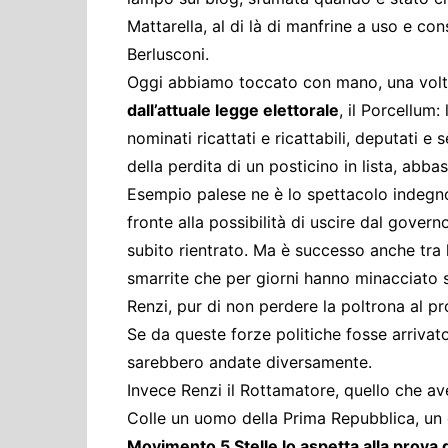
Mattarella, al di là di manfrine a uso e con
Berlusconi.
Oggi abbiamo toccato con mano, una volt
dall’attuale legge elettorale
, il Porcellum
nominati ricattati e ricattabili, deputati e 
della perdita di un posticino in lista, abb
Esempio palese ne è lo spettacolo indegno
fronte alla possibilità di uscire dal govern
subito rientrato. Ma è successo anche tra l
smarrite che per giorni hanno minacciato str
Renzi, pur di non perdere la poltrona al pr
Se da queste forze politiche fosse arriva
sarebbero andate diversamente.
Invece Renzi il Rottamatore, quello che av
Colle un uomo della Prima Repubblica, un
Movimento 5 Stelle lo aspetta alla prova de