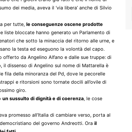
sumo dei media, aveva il ‘via libera’ anche di Silvio
a per tutte,
le conseguenze oscene prodotte
: le liste bloccate hanno generato un Parlamento di
senatori che sotto la minaccia del ritorno alle urne, e
assano la testa ed eseguono la volontà del capo.
 offerto da Angelino Alfano e dalle sue truppe: di
o, il dissenso di Angelino sul nome di Mattarella è
e fila della minoranza del Pd, dove le pecorelle
appi e ritorsioni sono tornate docili all’ovile di
ossimo giro.
to
un sussulto di dignità e di coerenza
, le cose
eva promesso all’Italia di cambiare verso, porta al
 democristiano del governo Andreotti. Ora
il
i fatti.