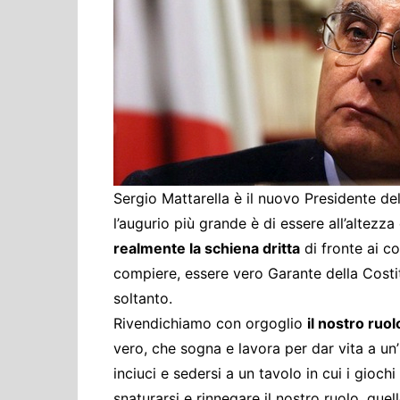
Cultura ed Istruzi
Difesa
Eventi
Finanze e tesoro
Giustizia
Lavori pubblici e T
Lavoro
Sergio Mattarella è il nuovo Presidente d
Politiche europee
l’augurio più grande è di essere all’altezza
Rifiuti
realmente la schiena dritta
di fronte ai c
compiere, essere vero Garante della Costit
soltanto.
Rivendichiamo con orgoglio
il nostro ruo
vero, che sogna e lavora per dar vita a un’
inciuci e sedersi a un tavolo in cui i gioch
snaturarsi e rinnegare il nostro ruolo, quell