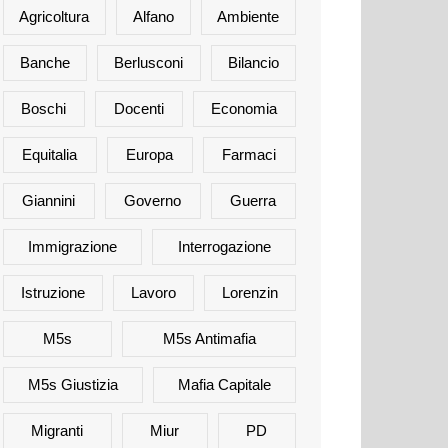
Agricoltura
Alfano
Ambiente
Banche
Berlusconi
Bilancio
Boschi
Docenti
Economia
Equitalia
Europa
Farmaci
Giannini
Governo
Guerra
Immigrazione
Interrogazione
Istruzione
Lavoro
Lorenzin
M5s
M5s Antimafia
M5s Giustizia
Mafia Capitale
Migranti
Miur
PD