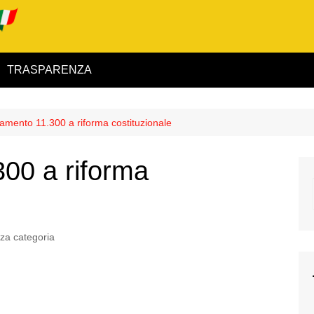
TRASPARENZA
 ed Interno
mento 11.300 a riforma costituzionale
ità
00 a riforma
alimentare
rio
za categoria
igilanza