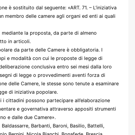
one
ne è sostituito dal seguente: «ART. 71. – L’iniziativa
un membro delle camere agli organi ed enti ai quali
i, mediante la proposta, da parte di almeno
to in articoli.
lare da parte delle Camere è obbligatoria. I
rasporti
pi e modalità con cui le proposte di legge di
eliberazione conclusiva entro sei mesi dalla loro
segni di legge o provvedimenti aventi forza di
one delle Camere, le stesse sono tenute a esaminare
ge di iniziativa popolare.
i cittadini possono partecipare all’elaborazione
amentare e governativa attraverso appositi strumenti
rno e dalle due Camere».
 Baldassarre, Barbanti, Baroni, Basilio, Battelli,
olo Bernini, Nicola Bianchi, Bonafede, Brescia,