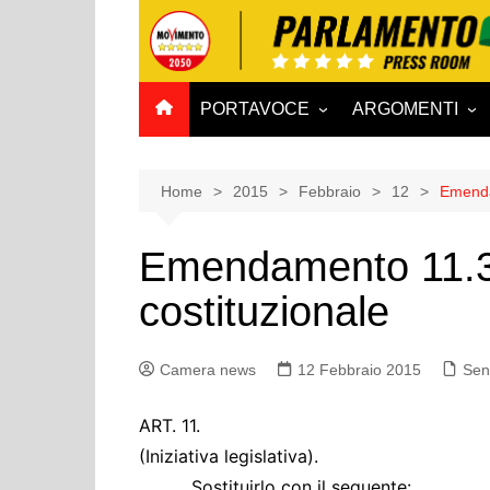
Salta
al
contenuto
PORTAVOCE
ARGOMENTI
CAMERA
Aff. Costituzionali
SENATO
Affari esteri
Home
2015
Febbraio
12
Emenda
Affari sociali e San
Emendamento 11.3
Agricoltura e agro
costituzionale
Ambiente e Territo
Antimafia
Camera news
12 Febbraio 2015
Attività produttive
Sen
Bilancio
ART. 11.
Comunicazioni e V
(Iniziativa legislativa).
Rai
Sostituirlo con il seguente: