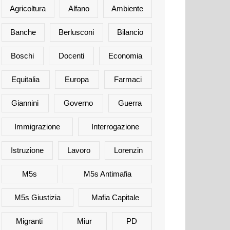
Agricoltura
Alfano
Ambiente
Banche
Berlusconi
Bilancio
Boschi
Docenti
Economia
Equitalia
Europa
Farmaci
Giannini
Governo
Guerra
Immigrazione
Interrogazione
Istruzione
Lavoro
Lorenzin
M5s
M5s Antimafia
M5s Giustizia
Mafia Capitale
Migranti
Miur
PD