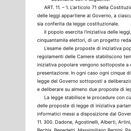
Cultura ed Istruzi
ART. 11. – 1. L’articolo 71 della Costituzio
Difesa
delle leggi appartiene al Governo, a ciasc
Eventi
sia conferita da legge costituzionale.
Finanze e tesoro
Il popolo esercita l’iniziativa delle legg
cinquantamila elettori, di un progetto redat
Giustizia
L’esame delle proposte di iniziativa popo
Lavori pubblici e T
regolamenti delle Camere stabiliscono tem
Lavoro
iniziativa popolare vengono sottoposte a d
Politiche europee
presentazione. In ogni caso ogni cinque di
Rifiuti
legge del Governo sottoposti a deliberazi
e deliberare su almeno due proposte di leg
La legge stabilisce le procedure con cui 
delle proposte di legge di iniziativa parl
informatici messi a disposizione dal Gove
11. 300. Dadone, Agostinelli, Alberti, Artini,
Bechis, Benedetti, Massimiliano Bernini, Pa