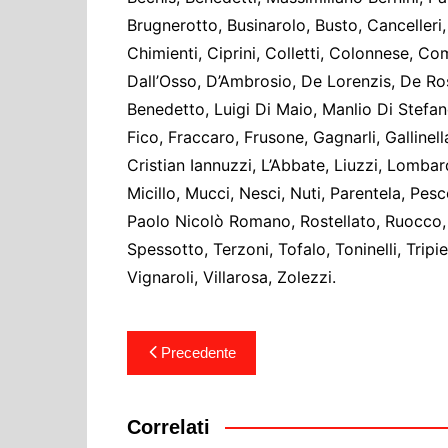
Brugnerotto, Businarolo, Busto, Cancelleri, 
Chimienti, Ciprini, Colletti, Colonnese, Co
Dall’Osso, D’Ambrosio, De Lorenzis, De Rosa
Benedetto, Luigi Di Maio, Manlio Di Stefano,
Fico, Fraccaro, Frusone, Gagnarli, Gallinell
Cristian Iannuzzi, L’Abbate, Liuzzi, Lomba
Micillo, Mucci, Nesci, Nuti, Parentela, Pesc
Paolo Nicolò Romano, Rostellato, Ruocco, Sa
Spessotto, Terzoni, Tofalo, Toninelli, Trip
Vignaroli, Villarosa, Zolezzi.
Navigazione
Precedente
articoli
Correlati