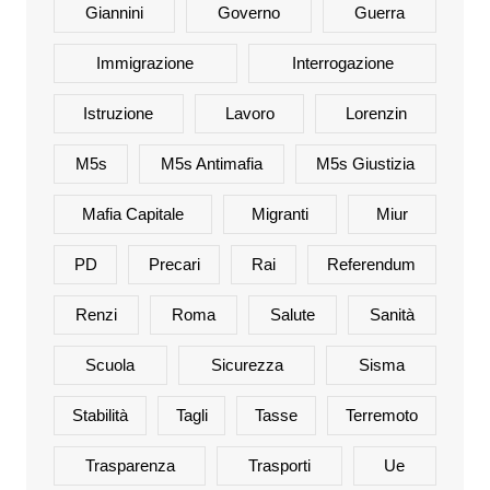
Giannini
Governo
Guerra
Immigrazione
Interrogazione
Istruzione
Lavoro
Lorenzin
M5s
M5s Antimafia
M5s Giustizia
Mafia Capitale
Migranti
Miur
PD
Precari
Rai
Referendum
Renzi
Roma
Salute
Sanità
Scuola
Sicurezza
Sisma
Stabilità
Tagli
Tasse
Terremoto
Trasparenza
Trasporti
Ue