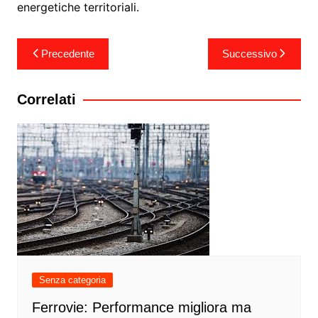
energetiche territoriali.
Navigazione
Precedente
Successivo
articoli
Correlati
Senza categoria
Ferrovie: Performance migliora ma