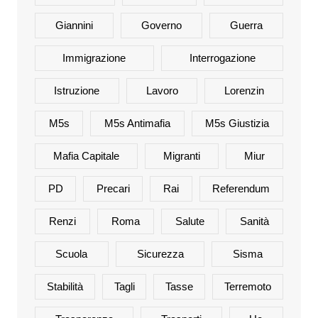
Giannini
Governo
Guerra
Immigrazione
Interrogazione
Istruzione
Lavoro
Lorenzin
M5s
M5s Antimafia
M5s Giustizia
Mafia Capitale
Migranti
Miur
PD
Precari
Rai
Referendum
Renzi
Roma
Salute
Sanità
Scuola
Sicurezza
Sisma
Stabilità
Tagli
Tasse
Terremoto