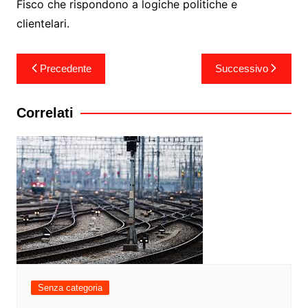
Fisco che rispondono a logiche politiche e
clientelari.
Navigazione
Precedente
Successivo
articoli
Correlati
Senza categoria