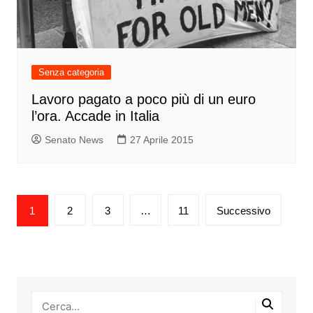
Senza categoria
Lavoro pagato a poco più di un euro
l’ora. Accade in Italia
Senato News
27 Aprile 2015
Paginazione
1
2
3
…
11
Successivo
degli
articoli