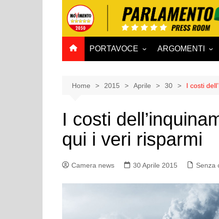
Salta
al
contenuto
PORTAVOCE
ARGOMENTI
CAMERA
Aff. Costituzionali
SENATO
Affari esteri
Home
2015
Aprile
30
I costi de
Affari sociali e San
I costi dell’inqui
Agricoltura e agro
qui i veri risparmi
Ambiente e Territo
Antimafia
Camera news
30 Aprile 2015
Attività produttive
Senza 
Bilancio
Comunicazioni e V
Rai