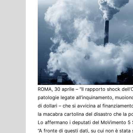
Cultura ed Istruzi
Difesa
Eventi
Finanze e tesoro
Giustizia
Lavori pubblici e T
Lavoro
Politiche europee
Rifiuti
ROMA, 30 aprile – “Il rapporto shock dell’O
patologie legate all’inquinamento, muoiono
di dollari – che si avvicina al finanziamen
la macabra cartolina del disastro che la pol
Lo affermano i deputati del MoVimento 5 S
“A fronte di questi dati, su cui non è stata