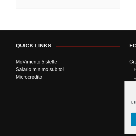
QUICK LINKS
F
MoVimento 5 stelle
Gr
Salario minimo subito!
Microcredito
T
Gr
Usi
T