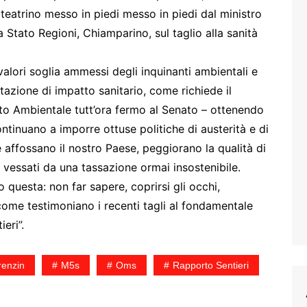
teatrino messo in piedi messo in piedi dal ministro
 Stato Regioni, Chiamparino, sul taglio alla sanità
 valori soglia ammessi degli inquinanti ambientali e
lutazione di impatto sanitario, come richiede il
o Ambientale tutt’ora fermo al Senato – ottenendo
continuano a imporre ottuse politiche di austerità e di
he affossano il nostro Paese, peggiorano la qualità di
e vessati da una tassazione ormai insostenibile.
 questa: non far sapere, coprirsi gli occhi,
come testimoniano i recenti tagli al fondamentale
eri”.
renzin
M5s
Oms
Rapporto Sentieri