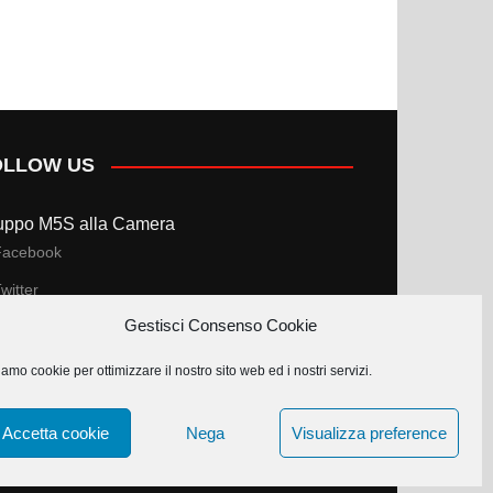
OLLOW US
uppo M5S alla Camera
Facebook
witter
Gestisci Consenso Cookie
uppo M5S al Senato
amo cookie per ottimizzare il nostro sito web ed i nostri servizi.
Facebook
witter
Accetta cookie
Nega
Visualizza preference