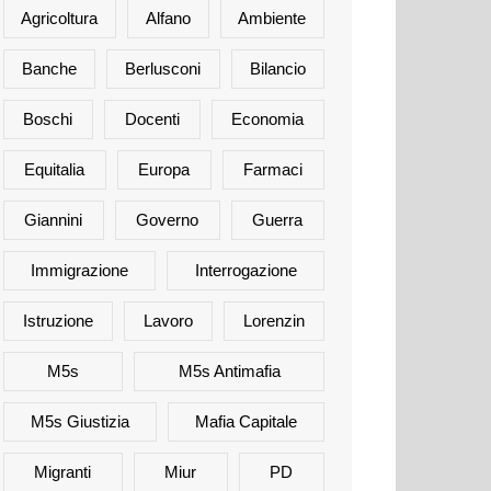
Agricoltura
Alfano
Ambiente
Banche
Berlusconi
Bilancio
Boschi
Docenti
Economia
Equitalia
Europa
Farmaci
Giannini
Governo
Guerra
Immigrazione
Interrogazione
Istruzione
Lavoro
Lorenzin
M5s
M5s Antimafia
M5s Giustizia
Mafia Capitale
Migranti
Miur
PD