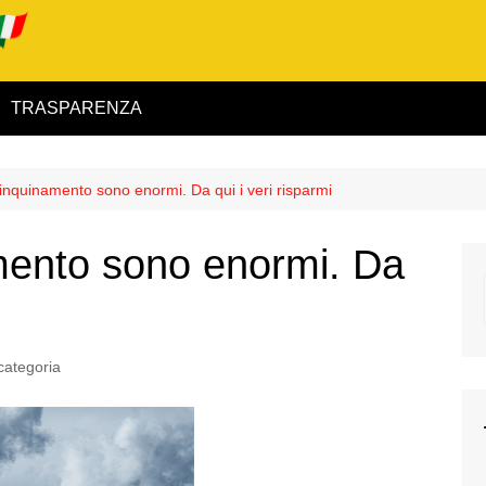
TRASPARENZA
 ed Interno
ll’inquinamento sono enormi. Da qui i veri risparmi
ità
namento sono enormi. Da
alimentare
rio
categoria
igilanza