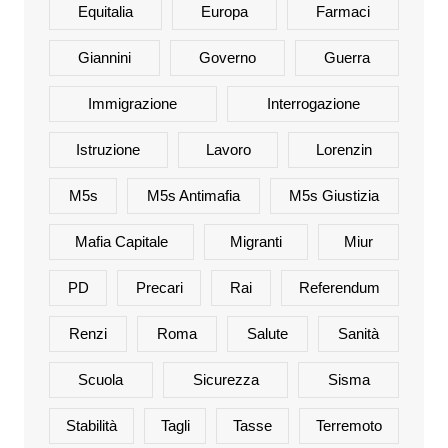
Equitalia
Europa
Farmaci
Giannini
Governo
Guerra
Immigrazione
Interrogazione
Istruzione
Lavoro
Lorenzin
M5s
M5s Antimafia
M5s Giustizia
Mafia Capitale
Migranti
Miur
PD
Precari
Rai
Referendum
Renzi
Roma
Salute
Sanità
Scuola
Sicurezza
Sisma
Stabilità
Tagli
Tasse
Terremoto