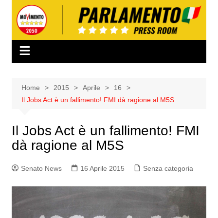
Salta
al
contenuto
Home
2015
Aprile
16
Il Jobs Act è un fallimento! FMI dà ragione al M5S
Il Jobs Act è un fallimento! FMI
dà ragione al M5S
Senato News
16 Aprile 2015
Senza categoria