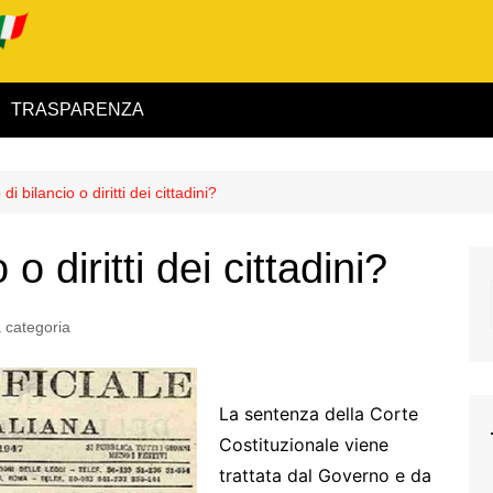
TRASPARENZA
 ed Interno
di bilancio o diritti dei cittadini?
ità
o diritti dei cittadini?
alimentare
rio
 categoria
La sentenza della Corte
Costituzionale viene
igilanza
trattata dal Governo e da