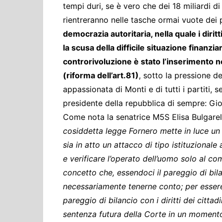
tempi duri, se è vero che dei 18 miliardi d
rientreranno nelle tasche ormai vuote dei 
democrazia autoritaria, nella quale i dirit
la scusa della difficile situazione finanz
controrivoluzione è stato l’inserimento n
(riforma dell’art.81)
, sotto la pressione d
appassionata di Monti e di tutti i partiti,
presidente della repubblica di sempre: Gi
Come nota la senatrice M5S Elisa Bulgarell
cosiddetta legge Fornero mette in luce un 
sia in atto un attacco di tipo istituzional
e verificare l’operato dell’uomo solo al co
concetto che, essendoci il pareggio di bil
necessariamente tenerne conto; per essere 
pareggio di bilancio con i diritti dei citta
sentenza futura della Corte in un momento