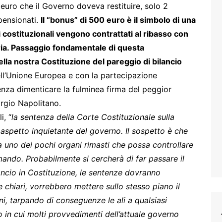
i euro che il Governo doveva restituire, solo 2
pensionati.
Il “bonus” di 500 euro è il simbolo di una
ti costituzionali vengono contrattati al ribasso con
iaria. Passaggio fondamentale di questa
ella nostra Costituzione del pareggio di bilancio
ell’Unione Europea e con la partecipazione
 senza dimenticare la fulminea firma del peggior
orgio Napolitano.
i, “
la sentenza della Corte Costituzionale sulla
aspetto inquietante del governo. Il sospetto è che
e a uno dei pochi organi rimasti che possa controllare
mando. Probabilmente si cercherà di far passare il
ancio in Costituzione, le sentenze dovranno
chiari, vorrebbero mettere sullo stesso piano il
dini, tarpando di conseguenze le ali a qualsiasi
 in cui molti provvedimenti dell’attuale governo