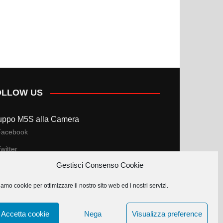
OLLOW US
uppo M5S alla Camera
Facebook
witter
Gestisci Consenso Cookie
uppo M5S al Senato
amo cookie per ottimizzare il nostro sito web ed i nostri servizi.
Facebook
witter
Accetta cookie
Nega
Visualizza preference