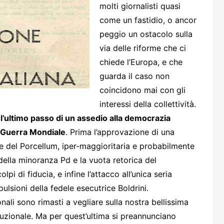
one
molti giornalisti quasi
come un fastidio, o ancor
peggio un ostacolo sulla
via delle riforme che ci
chiede l’Europa, e che
guarda il caso non
rasporti
coincidono mai con gli
interessi della collettività.
 l’ultimo passo di un assedio alla democrazia
a Guerra Mondiale
. Prima l’approvazione di una
ore del Porcellum, iper-maggioritaria e probabilmente
della minoranza Pd e la vuota retorica del
pi di fiducia, e infine l’attacco all’unica seria
lsioni della fedele esecutrice Boldrini.
onali sono rimasti a vegliare sulla nostra bellissima
tuzionale. Ma per quest’ultima si preannunciano