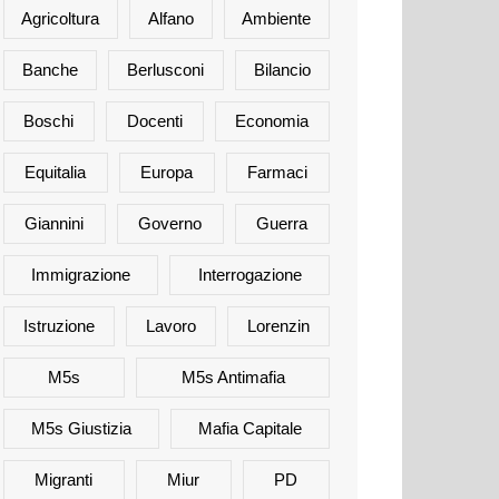
Agricoltura
Alfano
Ambiente
Banche
Berlusconi
Bilancio
Boschi
Docenti
Economia
Equitalia
Europa
Farmaci
Giannini
Governo
Guerra
Immigrazione
Interrogazione
Istruzione
Lavoro
Lorenzin
M5s
M5s Antimafia
M5s Giustizia
Mafia Capitale
Migranti
Miur
PD