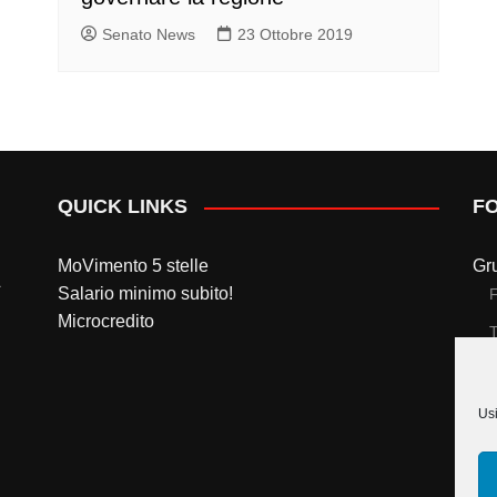
Senato News
23 Ottobre 2019
QUICK LINKS
F
MoVimento 5 stelle
Gr
Salario minimo subito!
Microcredito
T
Gr
Usi
T