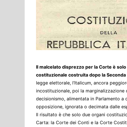
Cultura ed Istruzi
Difesa
Eventi
Finanze e tesoro
Giustizia
Lavori pubblici e T
Lavoro
Il malcelato disprezzo per la Corte è solo
Politiche europee
costituzionale costruita dopo la Second
Rifiuti
legge elettorale, l’Italicum, ancora peggi
incostituzionale, poi la marginalizzazione 
decisionismo, alimentata in Parlamento a col
opposizione, ignorata o decimata dalle espu
Il risultato è che solo due organi costituzi
Carta: la Corte dei Conti e la Corte Costi