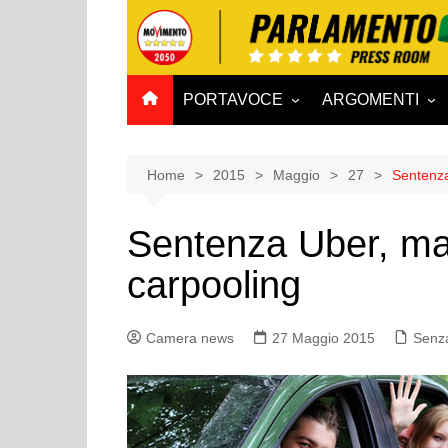
Salta
al
contenuto
PORTAVOCE
ARGOMENTI
CAMERA
Aff. Costituzionali
SENATO
Affari esteri
Home
2015
Maggio
27
Sentenza
Affari sociali e San
Sentenza Uber, ma 
Agricoltura e agro
carpooling
Ambiente e Territo
Antimafia
Camera news
27 Maggio 2015
Attività produttive
Senza
Bilancio
Comunicazioni e V
Rai