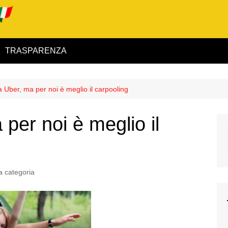
TRASPARENZA
 ed Interno
 Uber, ma per noi è meglio il carpooling
ità
per noi è meglio il
alimentare
rio
 categoria
igilanza