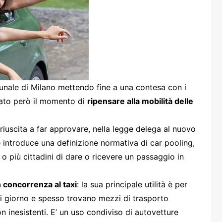
one
rasporti
ibunale di Milano mettendo fine a una contesa con i
ivato però il momento di
ripensare alla mobilità delle
uscita a far approvare, nella legge delega al nuovo
introduce una definizione normativa di car pooling,
o più cittadini di dare o ricevere un passaggio in
n concorrenza al taxi
: la sua principale utilità è per
ni giorno e spesso trovano mezzi di trasporto
n inesistenti. E’ un uso condiviso di autovetture