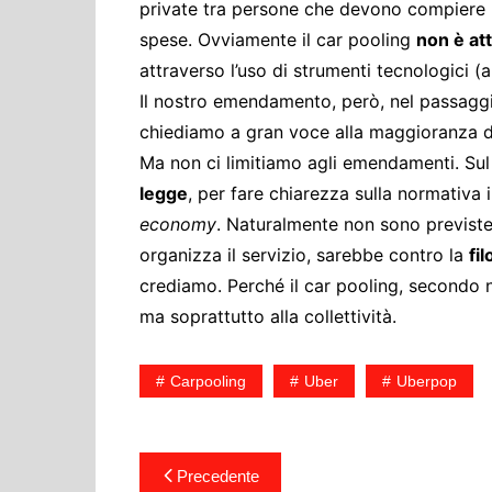
private tra persone che devono compiere lo
spese. Ovviamente il car pooling
non è att
attraverso l’uso di strumenti tecnologici (
Il nostro emendamento, però, nel passaggi
chiediamo a gran voce alla maggioranza di
Ma non ci limitiamo agli emendamenti. S
legge
, per fare chiarezza sulla normativa
economy
. Naturalmente non sono previste 
organizza il servizio, sarebbe contro la
fi
crediamo. Perché il car pooling, secondo no
ma soprattutto alla collettività.
Carpooling
Uber
Uberpop
Navigazione
Precedente