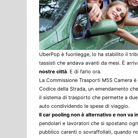
Cultura ed Istruzi
Difesa
Eventi
Finanze e tesoro
Giustizia
Lavori pubblici e T
UberPop è fuorilegge, lo ha stabilito il tr
tassisti che andava avanti da mesi. È arr
Lavoro
nostre città
. E di farlo ora.
Politiche europee
La Commissione Trasporti M5S Camera è ri
Rifiuti
Codice della Strada, un emendamento che 
il sistema di trasporto che permette a due 
auto condividendo le spese di viaggio.
Il car pooling non è alternativo e non va i
pendolari e lavoratori che si spostano og
pubblico carenti o sovraffollati, quando no