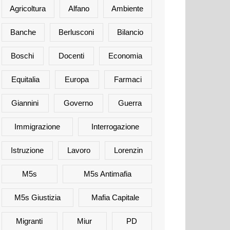
Agricoltura
Alfano
Ambiente
Banche
Berlusconi
Bilancio
Boschi
Docenti
Economia
Equitalia
Europa
Farmaci
Giannini
Governo
Guerra
Immigrazione
Interrogazione
Istruzione
Lavoro
Lorenzin
M5s
M5s Antimafia
M5s Giustizia
Mafia Capitale
Migranti
Miur
PD