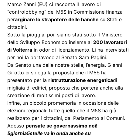
Marco Zanni (EU) ci racconta il lavoro di
“controlobbying” del M5S in Commissione finanza
per
arginare lo strapotere delle banche
su Stati e
cittadini.
Sotto la pioggia, poi, siamo stati sotto il Ministero
dello Sviluppo Economico insieme ai
200 lavoratori
di Volterra
in odor di licenziamento. Li ha intervistati
per noi la portavoce al Senato Sara Paglini.
Da Senato una delle nostre stelle, l’energia. Gianni
Girotto ci spiega la proposta che il M5S ha
presentato per la
ristrutturazione energetica
di
migliaia di edifici, proposta che porterà anche alla
creazione di moltissimi posti di lavoro.
Infine, un piccolo promemoria in occasione delle
elezioni regionali: tutte quello che il M5S ha già
realizzato per i cittadini, dal Parlamento ai Comuni.
Adesso
pensate se governassimo noi
!
5giornia5stelle va in onda anche su