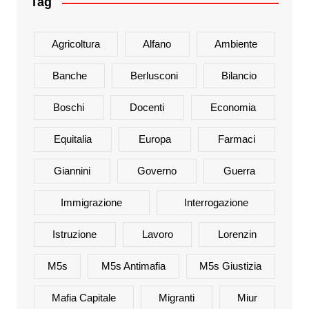
Tag
Agricoltura
Alfano
Ambiente
Banche
Berlusconi
Bilancio
Boschi
Docenti
Economia
Equitalia
Europa
Farmaci
Giannini
Governo
Guerra
Immigrazione
Interrogazione
Istruzione
Lavoro
Lorenzin
M5s
M5s Antimafia
M5s Giustizia
Mafia Capitale
Migranti
Miur