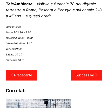
TeleAmbiente
– visibile sul canale 78 del digitale
terrestre a Roma, Pescara e Perugia e sul canale 218
a Milano – a questi orari:
Lunedì 15:30
Martedì 03:30 – 9:30
Mercoledì 12:40 – 9:30
Giovedì 03:00 – 13:30
Venerdì 21:50
Sabato 20:00
Domenica 18:10
Navigazione
Precedente
Successivo
articoli
Correlati