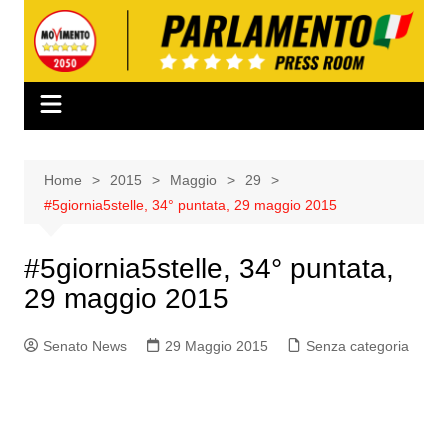
Salta
al
contenuto
Home
2015
Maggio
29
#5giornia5stelle, 34° puntata, 29 maggio 2015
#5giornia5stelle, 34° puntata,
29 maggio 2015
Senato News
29 Maggio 2015
Senza categoria