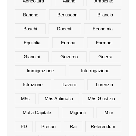
Agricoltura
Alfano
Ambiente
Banche
Berlusconi
Bilancio
Boschi
Docenti
Economia
Equitalia
Europa
Farmaci
Giannini
Governo
Guerra
Immigrazione
Interrogazione
Istruzione
Lavoro
Lorenzin
M5s
M5s Antimafia
M5s Giustizia
Mafia Capitale
Migranti
Miur
PD
Precari
Rai
Referendum