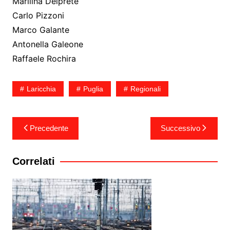
Marilina Delprete
Carlo Pizzoni
Marco Galante
Antonella Galeone
Raffaele Rochira
Laricchia
Puglia
Regionali
Navigazione
Precedente
Successivo
articoli
Correlati