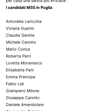
per casa una sanità più efficace”.
I candidati M5S in Puglia
Antonella Laricchia
Viviana Guarini
Claudia Gentile
Michele Cannito
Mario Conca
Roberta Perri
Loretta Moramarco
Elisabetta Pani
Emma Prencipe
Fabio Leli
Giampiero Milone
Giuseppe Cannito
Daniele Amendolare