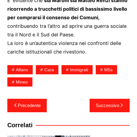
E’ evidente che
sia Maroni sia Matteo Renzi stanno
ricorrendo a trucchetti politici di bassissimo livello
per comprarsi il consenso dei Comuni,
contribuendo tra l’altro ad aprire una guerra sociale
tra il Nord e il Sud del Paese.
La loro è un’autentica violenza nei confronti delle
cariche istituzionali che rivestono.
Alfano
Cara
Immigrati
M5s
Mineo
Navigazione
Precedente
Successivo
articoli
Correlati