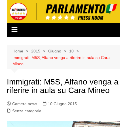
Salta
al
contenuto
Home
2015
Giugno
10
Immigrati: M5S, Alfano venga a riferire in aula su Cara
Mineo
Immigrati: M5S, Alfano venga a
riferire in aula su Cara Mineo
Camera news
10 Giugno 2015
Senza categoria