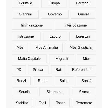
Equitalia
Europa
Farmaci
Giannini
Governo
Guerra
Immigrazione
Interrogazione
Istruzione
Lavoro
Lorenzin
M5s
M5s Antimafia
M5s Giustizia
Mafia Capitale
Migranti
Miur
PD
Precari
Rai
Referendum
Renzi
Roma
Salute
Sanità
Scuola
Sicurezza
Sisma
Stabilità
Tagli
Tasse
Terremoto