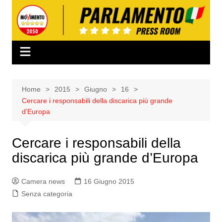
Salta
al
contenuto
Home
2015
Giugno
16
Cercare i responsabili della discarica più grande
d’Europa
Cercare i responsabili della
discarica più grande d’Europa
Camera news
16 Giugno 2015
Senza categoria