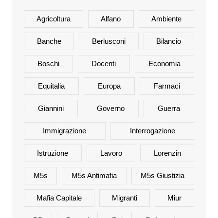
Agricoltura
Alfano
Ambiente
Banche
Berlusconi
Bilancio
Boschi
Docenti
Economia
Equitalia
Europa
Farmaci
Giannini
Governo
Guerra
Immigrazione
Interrogazione
Istruzione
Lavoro
Lorenzin
M5s
M5s Antimafia
M5s Giustizia
Mafia Capitale
Migranti
Miur