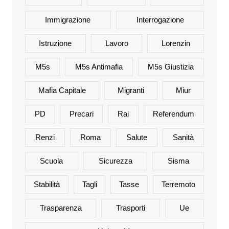
Immigrazione
Interrogazione
Istruzione
Lavoro
Lorenzin
M5s
M5s Antimafia
M5s Giustizia
Mafia Capitale
Migranti
Miur
PD
Precari
Rai
Referendum
Renzi
Roma
Salute
Sanità
Scuola
Sicurezza
Sisma
Stabilità
Tagli
Tasse
Terremoto
Trasparenza
Trasporti
Ue