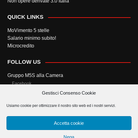
Non opere derivate 3.0 Italia
QUICK LINKS
MoVimento 5 stelle
Salario minimo subito!
Microcredito
FOLLOW US
Gruppo M5S alla Camera
Facebook
Gestisci Consenso Cookie
Twitter
Usiamo cookie per ottimizzare il nostro sito web ed i nostri servizi.
Gruppo M5S al Senato
Facebook
Accetta cookie
Twitter
Nega