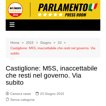
Salta
al
contenuto
Home
2015
Giugno
23
Castiglione: M5S, inaccettabile che resti nel governo. Via
subito
Castiglione: M5S, inaccettabile
che resti nel governo. Via
subito
Camera news
23 Giugno 2015
Senza categoria