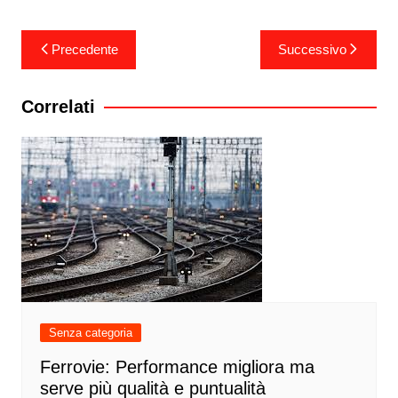
Navigazione
Precedente
Successivo
articoli
Correlati
Senza categoria
Ferrovie: Performance migliora ma
serve più qualità e puntualità