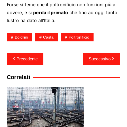
Forse si teme che il poltronificio non funzioni più a
dovere, e si
perda il primato
che fino ad oggi tanto
lustro ha dato all’Italia.
Boldrini
Casta
Poltronificio
Navigazione
Precedente
Successivo
articoli
Correlati