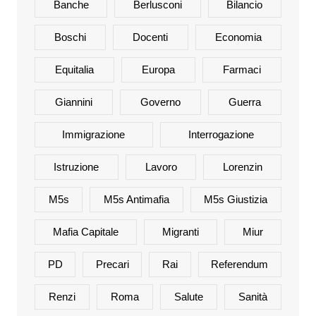
Banche
Berlusconi
Bilancio
Boschi
Docenti
Economia
Equitalia
Europa
Farmaci
Giannini
Governo
Guerra
Immigrazione
Interrogazione
Istruzione
Lavoro
Lorenzin
M5s
M5s Antimafia
M5s Giustizia
Mafia Capitale
Migranti
Miur
PD
Precari
Rai
Referendum
Renzi
Roma
Salute
Sanità