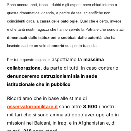
Sono ancora tanti, troppi i dubbi e gli aspetti poco chiari intorno a
questa drammatica vicenda, a partire da
tesi scientifiche non
coincidenti circa la
causa
delle
patologie
. Quel che è certo, invece
e che tanti nostri ragazzi che hanno servito la Patria e che sono stati
d
imenticati dalle istituzioni e
snobbati dalle autorità
, che ha
lasciato cadere un velo di
omertà
su questa tragedia.
aspettiamo la
massima
Per tutte queste ragioni ci
collaborazione
, da parte di tutti. In caso contrario,
denunceremo ostruzionismi sia in sede
istituzionale che in pubblico
.
Ricordiamo che in base alle stime di
osservatoriomilitare.it
sono oltre
3.600
i nostri
militari che si sono ammalati dopo aver operato in
missioni nei Balcani, in Iraq, e in Afghanistan e, di
questi,
318
sono morti.