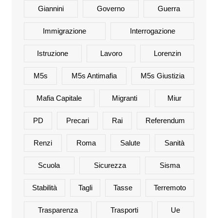
Giannini
Governo
Guerra
Immigrazione
Interrogazione
Istruzione
Lavoro
Lorenzin
M5s
M5s Antimafia
M5s Giustizia
Mafia Capitale
Migranti
Miur
PD
Precari
Rai
Referendum
Renzi
Roma
Salute
Sanità
Scuola
Sicurezza
Sisma
Stabilità
Tagli
Tasse
Terremoto
Trasparenza
Trasporti
Ue