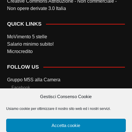
Creative Commons Attribuzione - Non commerciale -
Non opere derivate 3.0 Italia
QUICK LINKS
MoVimento 5 stelle
Salario minimo subito!
Microcredito
FOLLOW US
Gruppo M5S alla Camera
Facebook
Gestisci Consenso Cookie
Twitter
Usiamo cookie per ottimizzare il nostro sito web ed i nostri servizi.
Gruppo M5S al Senato
Facebook
Accetta cookie
Twitter