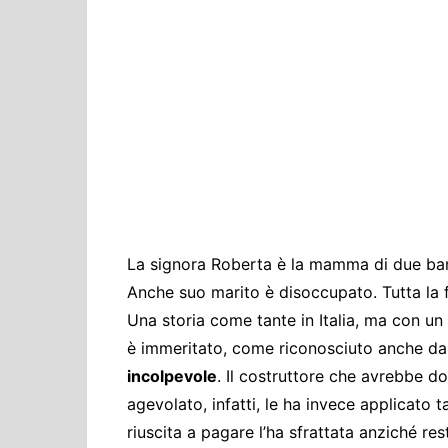
Cultura ed Istruzi
Difesa
Eventi
Finanze e tesoro
Giustizia
Lavori pubblici e T
Lavoro
Politiche europee
La signora Roberta è la mamma di due bambi
Rifiuti
Anche suo marito è disoccupato. Tutta la f
Una storia come tante in Italia, ma con un 
è immeritato, come riconosciuto anche da
incolpevole
. Il costruttore che avrebbe d
agevolato, infatti, le ha invece applicato 
riuscita a pagare l’ha sfrattata anziché res