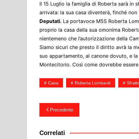
Il 15 Luglio la famiglia di Roberta sarà in s
arrivata: la sua casa diventerà, finché non 
Deputati
. La portavoce M5S Roberta Lomba
proprio la casa della sua omonima Roberta, 
nientemeno che l’autorizzazione della Ca
Siamo sicuri che presto il diritto avrà la 
suo appartamento, al canone dovuto, e la 
Montecitorio. Così come dovrebbe esser
Casa
Roberta Lombardi
Sfratt
Navigazione
Precedente
articoli
Correlati