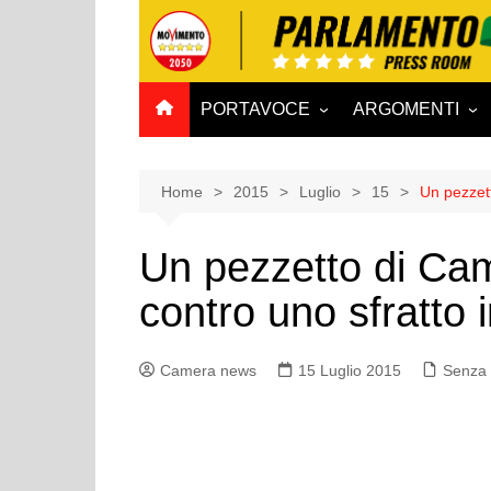
Salta
al
contenuto
PORTAVOCE
ARGOMENTI
CAMERA
Aff. Costituzionali
SENATO
Affari esteri
Home
2015
Luglio
15
Un pezzett
Affari sociali e San
Un pezzetto di Cam
Agricoltura e agro
contro uno sfratto 
Ambiente e Territo
Antimafia
Camera news
15 Luglio 2015
Attività produttive
Senza 
Bilancio
Comunicazioni e V
Rai