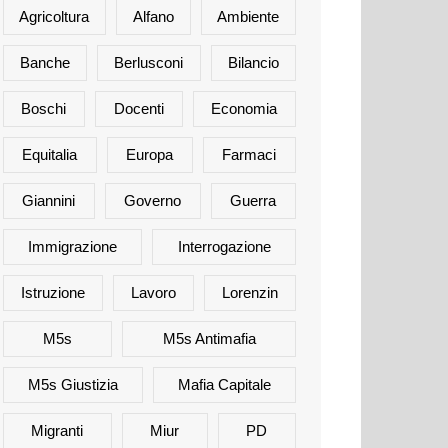
Agricoltura
Alfano
Ambiente
Banche
Berlusconi
Bilancio
Boschi
Docenti
Economia
Equitalia
Europa
Farmaci
Giannini
Governo
Guerra
Immigrazione
Interrogazione
Istruzione
Lavoro
Lorenzin
M5s
M5s Antimafia
M5s Giustizia
Mafia Capitale
Migranti
Miur
PD