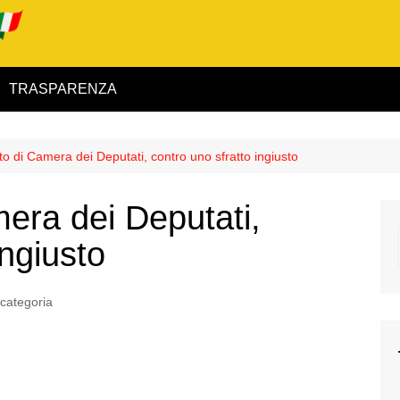
TRASPARENZA
 ed Interno
o di Camera dei Deputati, contro uno sfratto ingiusto
ità
era dei Deputati,
alimentare
ingiusto
rio
categoria
igilanza