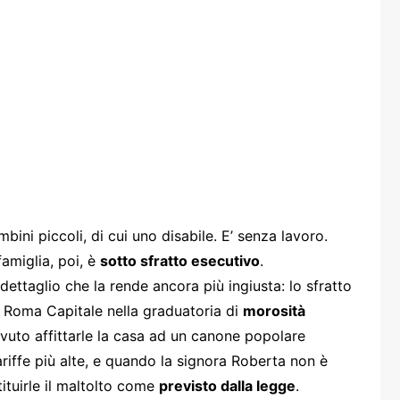
one
rasporti
ni piccoli, di cui uno disabile. E’ senza lavoro.
amiglia, poi, è
sotto sfratto esecutivo
.
dettaglio che la rende ancora più ingiusta: lo sfratto
 Roma Capitale nella graduatoria di
morosità
ovuto affittarle la casa ad un canone popolare
tariffe più alte, e quando la signora Roberta non è
tituirle il maltolto come
previsto dalla legge
.