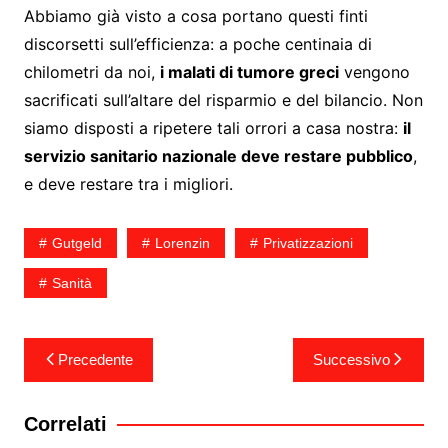
Abbiamo già visto a cosa portano questi finti
discorsetti sull’efficienza: a poche centinaia di
chilometri da noi,
i malati di tumore greci
vengono
sacrificati sull’altare del risparmio e del bilancio. Non
siamo disposti a ripetere tali orrori a casa nostra:
il
servizio sanitario nazionale deve restare pubblico
,
e deve restare tra i migliori.
Gutgeld
Lorenzin
Privatizzazioni
Sanità
Navigazione
Precedente
Successivo
articoli
Correlati