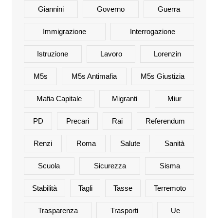
Giannini
Governo
Guerra
Immigrazione
Interrogazione
Istruzione
Lavoro
Lorenzin
M5s
M5s Antimafia
M5s Giustizia
Mafia Capitale
Migranti
Miur
PD
Precari
Rai
Referendum
Renzi
Roma
Salute
Sanità
Scuola
Sicurezza
Sisma
Stabilità
Tagli
Tasse
Terremoto
Trasparenza
Trasporti
Ue