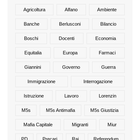
Agricoltura
Alfano
Ambiente
Banche
Berlusconi
Bilancio
Boschi
Docenti
Economia
Equitalia
Europa
Farmaci
Giannini
Governo
Guerra
Immigrazione
Interrogazione
Istruzione
Lavoro
Lorenzin
M5s
M5s Antimafia
M5s Giustizia
Mafia Capitale
Migranti
Miur
PD
Precari
Rai
Referendum