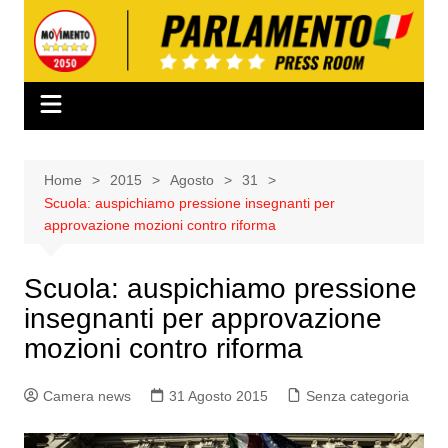
Salta
al
contenuto
Home
2015
Agosto
31
Scuola: auspichiamo pressione insegnanti per
approvazione mozioni contro riforma
Scuola: auspichiamo pressione
insegnanti per approvazione
mozioni contro riforma
Camera news
31 Agosto 2015
Senza categoria