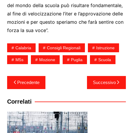
del mondo della scuola può risultare fondamentale,
al fine di velocizzazione l’iter e l’approvazione delle
mozioni e per questo speriamo che farà sentire con
forza la sua voce”.
Calabria
Consigli Regionali
Istruzione
M5s
Mozione
Puglia
Scuola
Navigazione
Precedente
Successivo
articoli
Correlati