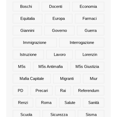
Boschi
Docenti
Economia
Equitalia
Europa
Farmaci
Giannini
Governo
Guerra
Immigrazione
Interrogazione
Istruzione
Lavoro
Lorenzin
M5s
M5s Antimafia
M5s Giustizia
Mafia Capitale
Migranti
Miur
PD
Precari
Rai
Referendum
Renzi
Roma
Salute
Sanità
Scuola
Sicurezza
Sisma