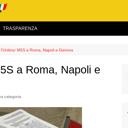
TRASPARENZA
 ed Interno
l’Unitour M5S a Roma, Napoli e Genova
ità
M5S a Roma, Napoli e
alimentare
rio
a categoria
igilanza