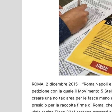
Cultura ed Istruzi
Difesa
Eventi
Finanze e tesoro
Giustizia
Lavori pubblici e T
Lavoro
Politiche europee
Rifiuti
ROMA, 2 dicembre 2015 – “Roma,Napoli e 
petizione con la quale il MoVimento 5 Stel
creare una no tax area per le fasce meno abb
presidio per la raccolta firme di Roma, che
viale regina Elena 334) saranno presenti a