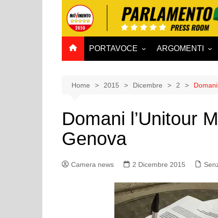
Salta
al
contenuto
PORTAVOCE
ARGOMENTI
CAMERA
Aff. Costituzionali
SENATO
Affari esteri
Home
2015
Dicembre
2
Domani 
Affari sociali e San
Domani l’Unitour 
Agricoltura e agro
Genova
Ambiente e Territo
Antimafia
Camera news
2 Dicembre 2015
Attività produttive
Senz
Bilancio
Comunicazioni e V
Rai