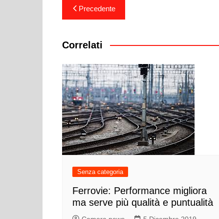
Navigazione
Precedente
articoli
Correlati
Senza categoria
Ferrovie: Performance migliora
ma serve più qualità e puntualità
Camera news
5 Dicembre 2019