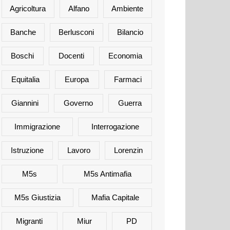
Agricoltura
Alfano
Ambiente
Banche
Berlusconi
Bilancio
Boschi
Docenti
Economia
Equitalia
Europa
Farmaci
Giannini
Governo
Guerra
Immigrazione
Interrogazione
Istruzione
Lavoro
Lorenzin
M5s
M5s Antimafia
M5s Giustizia
Mafia Capitale
Migranti
Miur
PD