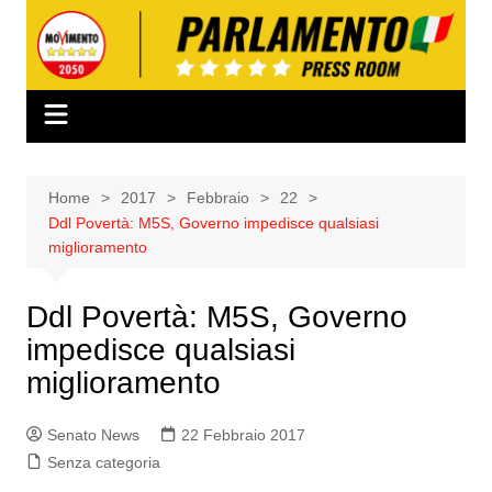
Salta
al
contenuto
Home
2017
Febbraio
22
Ddl Povertà: M5S, Governo impedisce qualsiasi
miglioramento
Ddl Povertà: M5S, Governo
impedisce qualsiasi
miglioramento
Senato News
22 Febbraio 2017
Senza categoria