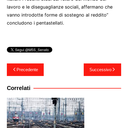
lavoro e le diseguaglianze sociali, affermano che
vanno introdotte forme di sostegno al reddito”
concludono i pentastellati.
Navigazione
Precedente
Successivo
articoli
Correlati