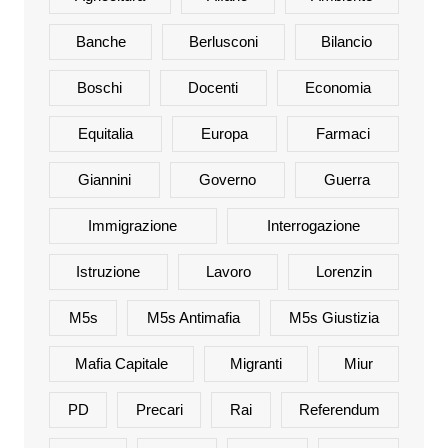
Banche
Berlusconi
Bilancio
Boschi
Docenti
Economia
Equitalia
Europa
Farmaci
Giannini
Governo
Guerra
Immigrazione
Interrogazione
Istruzione
Lavoro
Lorenzin
M5s
M5s Antimafia
M5s Giustizia
Mafia Capitale
Migranti
Miur
PD
Precari
Rai
Referendum