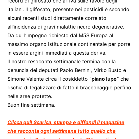
record di glifosato che arriva sulle tavole degli
italiani. Il glifosato, presente nei pesticidi è secondo
alcuni recenti studi direttamente correlato
all’incidenza di gravi malattie neuro degenerative.
Da qui l’impegno richiesto dal M5S Europa al
massimo organo istituzionale continentale per porre
in essere argini immediati a questa deriva.
Il nostro resoconto settimanale termina con la
denuncia dei deputati Paolo Bernini, Mirko Busto e
Simone Valente circa il cosiddetto
“piano lupo”
che
rischia di legalizzare di fatto il bracconaggio perfino
nelle aree protette.
Buon fine settimana.
Clicca qui! Scarica, stampa e diffondi il magazine
che racconta ogni settimana tutto quello che