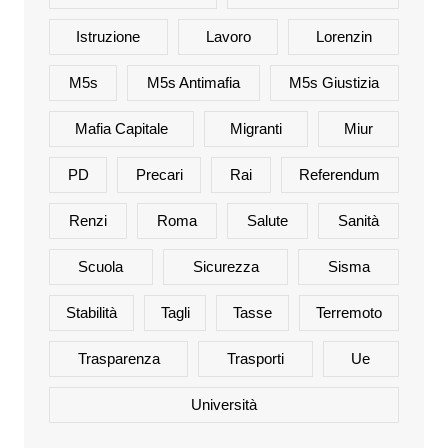
Istruzione
Lavoro
Lorenzin
M5s
M5s Antimafia
M5s Giustizia
Mafia Capitale
Migranti
Miur
PD
Precari
Rai
Referendum
Renzi
Roma
Salute
Sanità
Scuola
Sicurezza
Sisma
Stabilità
Tagli
Tasse
Terremoto
Trasparenza
Trasporti
Ue
Università