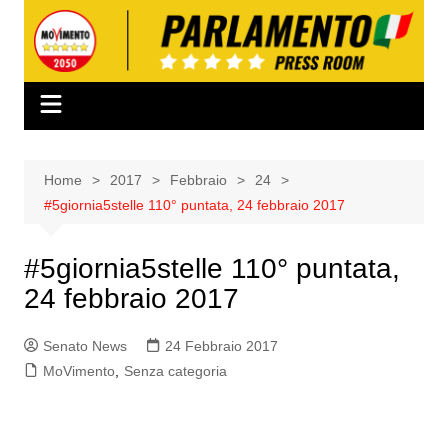
Salta
al
contenuto
Home
2017
Febbraio
24
#5giornia5stelle 110° puntata, 24 febbraio 2017
#5giornia5stelle 110° puntata,
24 febbraio 2017
Senato News
24 Febbraio 2017
MoVimento
,
Senza categoria