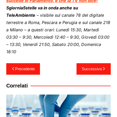
succede in Parlamento, e che la TV non dice!
5giornia5stelle va in onda anche su
TeleAmbiente
– visibile sul canale 78 del digitale
terrestre a Roma, Pescara e Perugia e sul canale 218
a Milano – a questi orari: Lunedì 15:30, Martedì
03:30 – 9:30, Mercoledì 12:40 – 9:30, Giovedì 03:00
– 13:30, Venerdì 21:50, Sabato 20:00, Domenica
18:10
Navigazione
Precedente
Successivo
articoli
Correlati