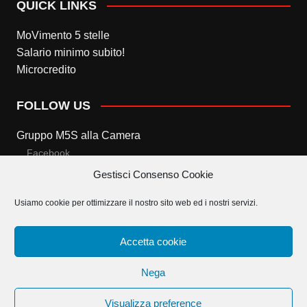
QUICK LINKS
MoVimento 5 stelle
Salario minimo subito!
Microcredito
FOLLOW US
Gruppo M5S alla Camera
Facebook
Gestisci Consenso Cookie
Twitter
Usiamo cookie per ottimizzare il nostro sito web ed i nostri servizi.
Gruppo M5S al Senato
Facebook
Accetta cookie
Twitter
Nega
Visualizza preference