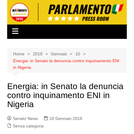
Salta
al
contenuto
Home
2018
Gennaio
10
Energia: in Senato la denuncia contro inquinamento ENI
in Nigeria
Energia: in Senato la denuncia
contro inquinamento ENI in
Nigeria
Senato News
10 Gennaio 2018
Senza categoria