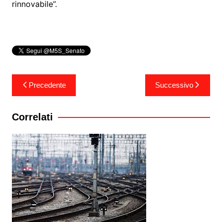
rinnovabile”.
Navigazione
Precedente
Successivo
articoli
Correlati