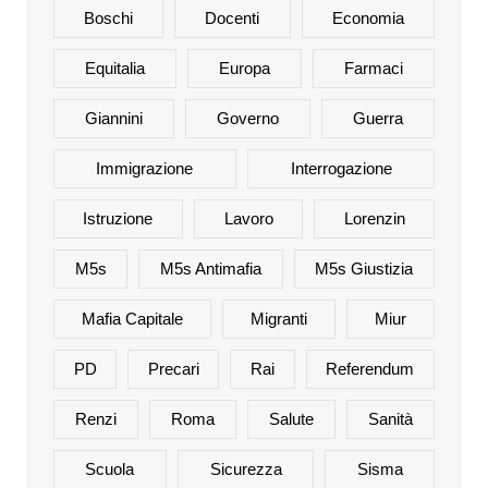
Boschi
Docenti
Economia
Equitalia
Europa
Farmaci
Giannini
Governo
Guerra
Immigrazione
Interrogazione
Istruzione
Lavoro
Lorenzin
M5s
M5s Antimafia
M5s Giustizia
Mafia Capitale
Migranti
Miur
PD
Precari
Rai
Referendum
Renzi
Roma
Salute
Sanità
Scuola
Sicurezza
Sisma