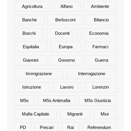
Agricoltura
Alfano
Ambiente
Banche
Berlusconi
Bilancio
Boschi
Docenti
Economia
Equitalia
Europa
Farmaci
Giannini
Governo
Guerra
Immigrazione
Interrogazione
Istruzione
Lavoro
Lorenzin
M5s
M5s Antimafia
M5s Giustizia
Mafia Capitale
Migranti
Miur
PD
Precari
Rai
Referendum