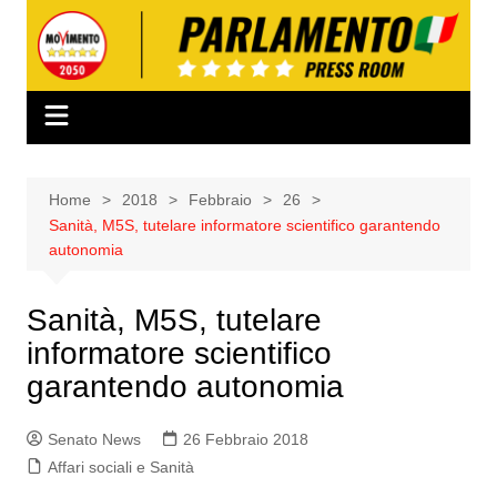
Salta
al
contenuto
Home
2018
Febbraio
26
Sanità, M5S, tutelare informatore scientifico garantendo
autonomia
Sanità, M5S, tutelare
informatore scientifico
garantendo autonomia
Senato News
26 Febbraio 2018
Affari sociali e Sanità