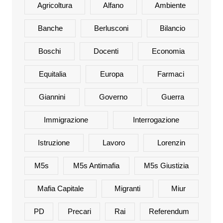
Agricoltura
Alfano
Ambiente
Banche
Berlusconi
Bilancio
Boschi
Docenti
Economia
Equitalia
Europa
Farmaci
Giannini
Governo
Guerra
Immigrazione
Interrogazione
Istruzione
Lavoro
Lorenzin
M5s
M5s Antimafia
M5s Giustizia
Mafia Capitale
Migranti
Miur
PD
Precari
Rai
Referendum