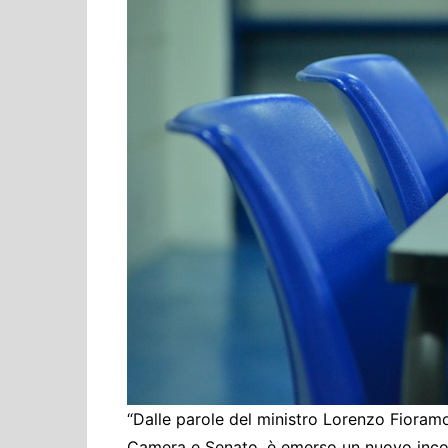
Cultura ed Istruzi
Difesa
Eventi
Finanze e tesoro
Giustizia
Lavori pubblici e T
Lavoro
Politiche europee
Rifiuti
“Dalle parole del ministro Lorenzo Fioramo
Camera e Senato, è emerso un nuovo incora