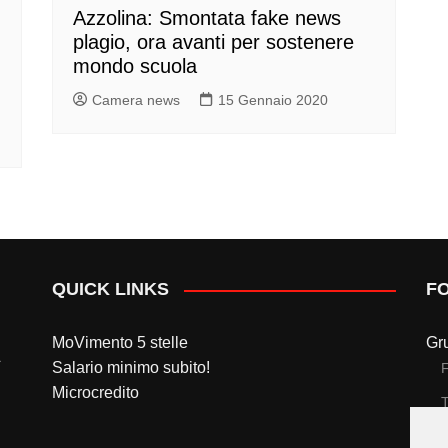
Azzolina: Smontata fake news
plagio, ora avanti per sostenere
mondo scuola
Camera news
15 Gennaio 2020
QUICK LINKS
F
MoVimento 5 stelle
Gr
Salario minimo subito!
Microcredito
T