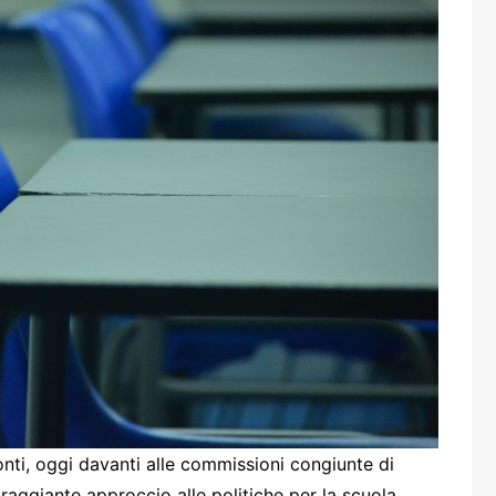
one
rasporti
nti, oggi davanti alle commissioni congiunte di
ggiante approccio alle politiche per la scuola,