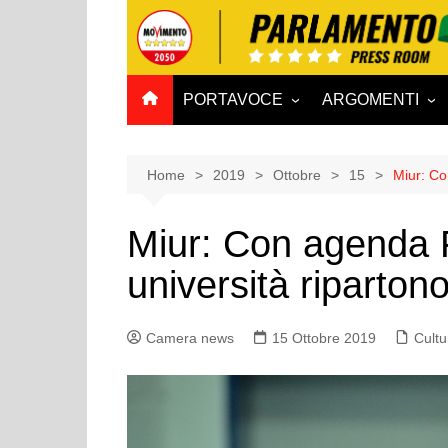
Salta
al
contenuto
PORTAVOCE
ARGOMENTI
CAMERA
Aff. Costituzionali
SENATO
Affari esteri
Home
2019
Ottobre
15
Miur: Co
Affari sociali e San
Miur: Con agenda 
Agricoltura e agro
università riparton
Ambiente e Territo
Antimafia
Camera news
15 Ottobre 2019
Attività produttive
Cultu
Bilancio
Comunicazioni e V
Rai