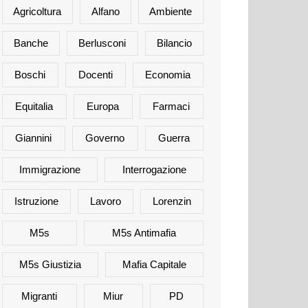
Agricoltura
Alfano
Ambiente
Banche
Berlusconi
Bilancio
Boschi
Docenti
Economia
Equitalia
Europa
Farmaci
Giannini
Governo
Guerra
Immigrazione
Interrogazione
Istruzione
Lavoro
Lorenzin
M5s
M5s Antimafia
M5s Giustizia
Mafia Capitale
Migranti
Miur
PD