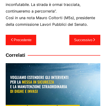
inconfutabile. La strada è ormai tracciata,
continueremo a percorrerla”.
Così in una nota Mauro Coltorti (M5s), presidente
della commissione Lavori Pubblici del Senato.
Navigazione
Precedente
Successivo
articoli
Correlati