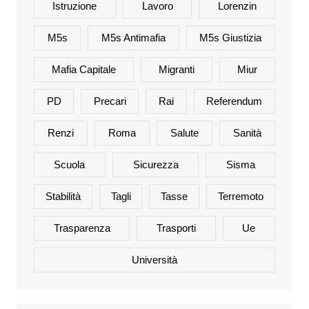
Istruzione
Lavoro
Lorenzin
M5s
M5s Antimafia
M5s Giustizia
Mafia Capitale
Migranti
Miur
PD
Precari
Rai
Referendum
Renzi
Roma
Salute
Sanità
Scuola
Sicurezza
Sisma
Stabilità
Tagli
Tasse
Terremoto
Trasparenza
Trasporti
Ue
Università