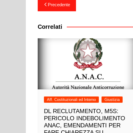
Navigazione
Precedente
articoli
Correlati
Aff. Costituzionali ed Interno
Giustizia
DL RECLUTAMENTO, M5S:
PERICOLO INDEBOLIMENTO
ANAC, EMENDAMENTI PER
FARE CHIAREZZA SU