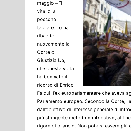
Cultura ed Istruzi
maggio – “I
vitalizi si
Difesa
possono
Eventi
tagliare. Lo ha
Finanze e tesoro
ribadito
Giustizia
nuovamente la
Lavori pubblici e T
Corte di
Giustizia Ue,
Lavoro
che questa volta
Politiche europee
ha bocciato il
Rifiuti
ricorso di Enrico
Falqui, l’ex europarlamentare che aveva ag
Parlamento europeo. Secondo la Corte, ‘la 
dall’obiettivo di interesse generale di int
più stringente metodo contributivo, al fin
rigore di bilancio’. Non poteva essere più