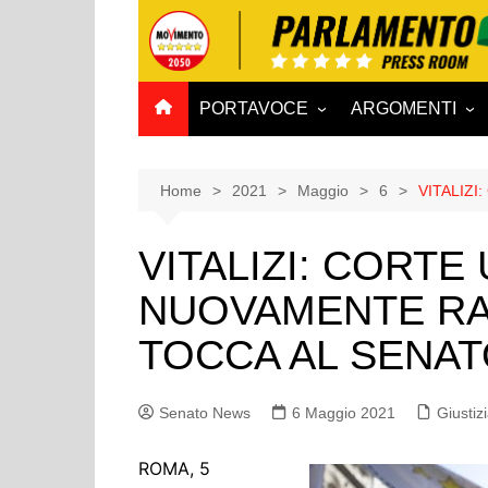
Salta
al
contenuto
PORTAVOCE
ARGOMENTI
CAMERA
Aff. Costituzionali
SENATO
Affari esteri
Home
2021
Maggio
6
VITALIZI
Affari sociali e San
VITALIZI: CORTE 
Agricoltura e agro
NUOVAMENTE RA
Ambiente e Territo
Antimafia
TOCCA AL SENA
Attività produttive
Bilancio
Senato News
6 Maggio 2021
Giustiz
Comunicazioni e V
Rai
ROMA, 5