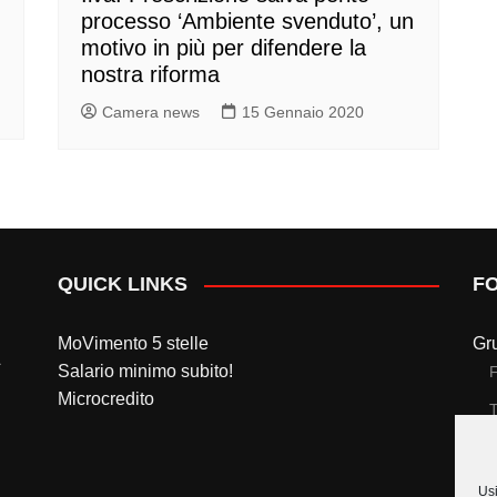
processo ‘Ambiente svenduto’, un
motivo in più per difendere la
nostra riforma
Camera news
15 Gennaio 2020
QUICK LINKS
F
MoVimento 5 stelle
Gr
Salario minimo subito!
Microcredito
T
Gr
Usi