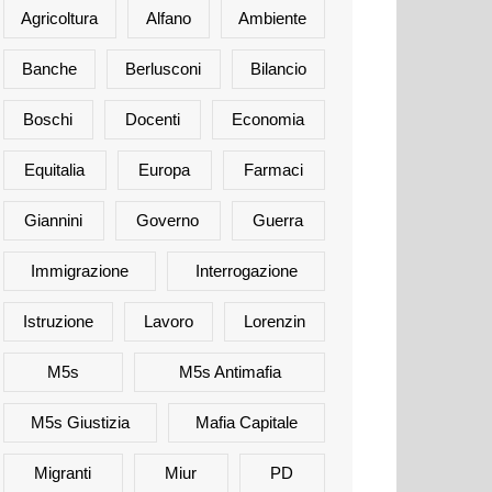
Agricoltura
Alfano
Ambiente
Banche
Berlusconi
Bilancio
Boschi
Docenti
Economia
Equitalia
Europa
Farmaci
Giannini
Governo
Guerra
Immigrazione
Interrogazione
Istruzione
Lavoro
Lorenzin
M5s
M5s Antimafia
M5s Giustizia
Mafia Capitale
Migranti
Miur
PD