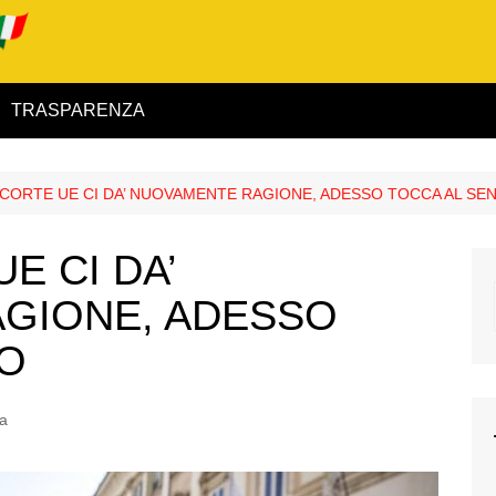
TRASPARENZA
 ed Interno
: CORTE UE CI DA’ NUOVAMENTE RAGIONE, ADESSO TOCCA AL SE
ità
UE CI DA’
alimentare
GIONE, ADESSO
rio
TO
ia
igilanza