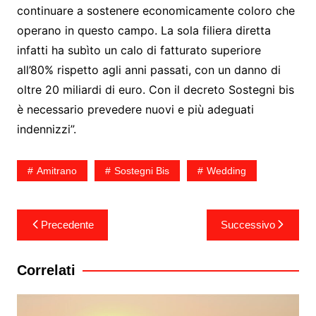
continuare a sostenere economicamente coloro che
operano in questo campo. La sola filiera diretta
infatti ha subìto un calo di fatturato superiore
all’80% rispetto agli anni passati, con un danno di
oltre 20 miliardi di euro. Con il decreto Sostegni bis
è necessario prevedere nuovi e più adeguati
indennizzi”.
Amitrano
Sostegni Bis
Wedding
Navigazione
Precedente
Successivo
articoli
Correlati