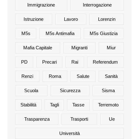
Immigrazione
Interrogazione
Istruzione
Lavoro
Lorenzin
M5s
M5s Antimafia
M5s Giustizia
Mafia Capitale
Migranti
Miur
PD
Precari
Rai
Referendum
Renzi
Roma
Salute
Sanità
Scuola
Sicurezza
Sisma
Stabilità
Tagli
Tasse
Terremoto
Trasparenza
Trasporti
Ue
Università