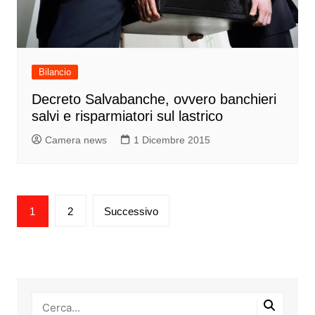
Bilancio
Decreto Salvabanche, ovvero banchieri
salvi e risparmiatori sul lastrico
Camera news
1 Dicembre 2015
Paginazione
1
2
Successivo
degli
articoli