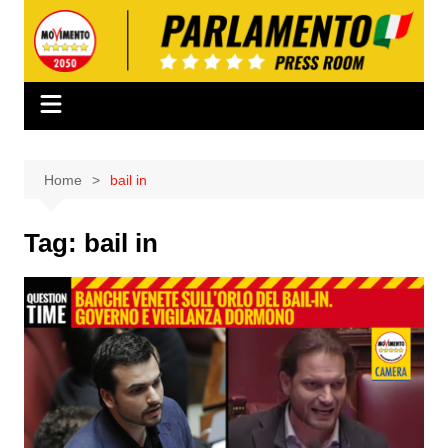
Salta
al
contenuto
Home
bail in
Tag:
bail in