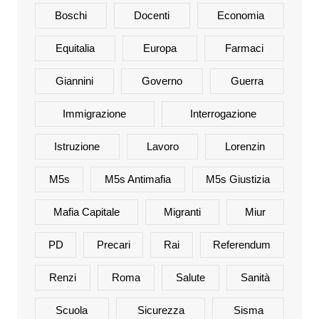
Boschi
Docenti
Economia
Equitalia
Europa
Farmaci
Giannini
Governo
Guerra
Immigrazione
Interrogazione
Istruzione
Lavoro
Lorenzin
M5s
M5s Antimafia
M5s Giustizia
Mafia Capitale
Migranti
Miur
PD
Precari
Rai
Referendum
Renzi
Roma
Salute
Sanità
Scuola
Sicurezza
Sisma