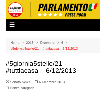
Salta
al
contenuto
Home
2013
Dicembre
6
#5giornia5stelle/21 – #tuttiacasa – 6/12/2013
#5giornia5stelle/21 –
#tuttiacasa – 6/12/2013
Senato News
6 Dicembre 2013
Senza categoria