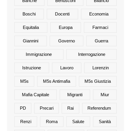
Banche
Berlusconi
Bilancio
Boschi
Docenti
Economia
Equitalia
Europa
Farmaci
Giannini
Governo
Guerra
Immigrazione
Interrogazione
Istruzione
Lavoro
Lorenzin
M5s
M5s Antimafia
M5s Giustizia
Mafia Capitale
Migranti
Miur
PD
Precari
Rai
Referendum
Renzi
Roma
Salute
Sanità