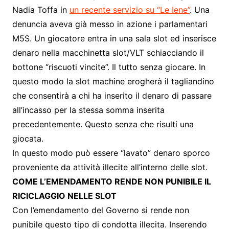
Nadia Toffa in
un recente servizio su “Le Iene”
. Una
denuncia aveva già messo in azione i parlamentari
M5S. Un giocatore entra in una sala slot ed inserisce
denaro nella macchinetta slot/VLT schiacciando il
bottone “riscuoti vincite”. Il tutto senza giocare. In
questo modo la slot machine erogherà il tagliandino
che consentirà a chi ha inserito il denaro di passare
all’incasso per la stessa somma inserita
precedentemente. Questo senza che risulti una
giocata.
In questo modo può essere “lavato” denaro sporco
proveniente da attività illecite all’interno delle slot.
COME L’EMENDAMENTO RENDE NON PUNIBILE IL
RICICLAGGIO NELLE SLOT
Con l’emendamento del Governo si rende non
punibile questo tipo di condotta illecita. Inserendo