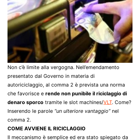
Non c’è limite alla vergogna. Nell’emendamento
presentato dal Governo in materia di
autoriciclaggio, al comma 2 è prevista una norma
che favorisce e
rende non punibile il riciclaggio di
denaro sporco
tramite le slot machines/
VLT
. Come?
Inserendo le parole
“un ulteriore vantaggio”
nel
comma 2.
COME AVVIENE IL RICICLAGGIO
Il meccanismo è semplice ed era stato spiegato da