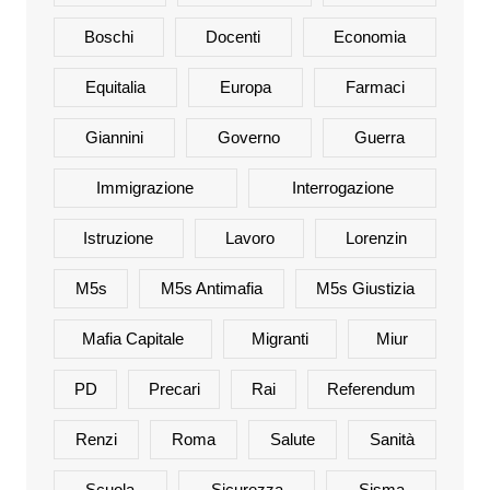
Boschi
Docenti
Economia
Equitalia
Europa
Farmaci
Giannini
Governo
Guerra
Immigrazione
Interrogazione
Istruzione
Lavoro
Lorenzin
M5s
M5s Antimafia
M5s Giustizia
Mafia Capitale
Migranti
Miur
PD
Precari
Rai
Referendum
Renzi
Roma
Salute
Sanità
Scuola
Sicurezza
Sisma