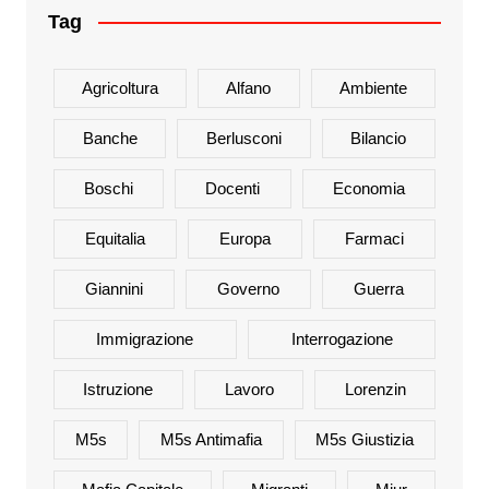
Tag
Agricoltura
Alfano
Ambiente
Banche
Berlusconi
Bilancio
Boschi
Docenti
Economia
Equitalia
Europa
Farmaci
Giannini
Governo
Guerra
Immigrazione
Interrogazione
Istruzione
Lavoro
Lorenzin
M5s
M5s Antimafia
M5s Giustizia