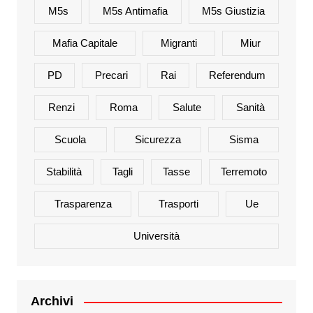
M5s
M5s Antimafia
M5s Giustizia
Mafia Capitale
Migranti
Miur
PD
Precari
Rai
Referendum
Renzi
Roma
Salute
Sanità
Scuola
Sicurezza
Sisma
Stabilità
Tagli
Tasse
Terremoto
Trasparenza
Trasporti
Ue
Università
Archivi