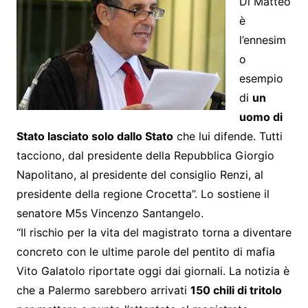
Di Matteo
è
l’ennesim
o
esempio
di
un
uomo di
Stato lasciato solo dallo Stato
che lui difende. Tutti
tacciono, dal presidente della Repubblica Giorgio
Napolitano, al presidente del consiglio Renzi, al
presidente della regione Crocetta”. Lo sostiene il
senatore M5s Vincenzo Santangelo.
“Il rischio per la vita del magistrato torna a diventare
concreto con le ultime parole del pentito di mafia
Vito Galatolo riportate oggi dai giornali. La notizia è
che a Palermo sarebbero arrivati
150 chili di tritolo