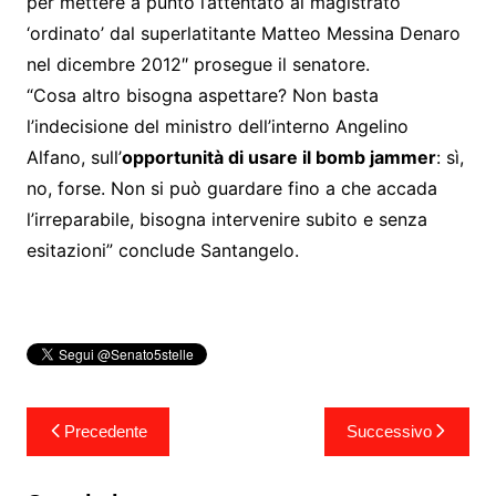
per mettere a punto l’attentato al magistrato
‘ordinato’ dal superlatitante Matteo Messina Denaro
nel dicembre 2012″ prosegue il senatore.
“Cosa altro bisogna aspettare? Non basta
l’indecisione del ministro dell’interno Angelino
Alfano, sull’
opportunità di usare il bomb jammer
: sì,
no, forse. Non si può guardare fino a che accada
l’irreparabile, bisogna intervenire subito e senza
esitazioni” conclude Santangelo.
Navigazione
Precedente
Successivo
articoli