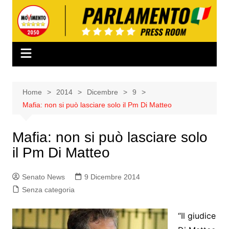
Salta
al
contenuto
Home
2014
Dicembre
9
Mafia: non si può lasciare solo il Pm Di Matteo
Mafia: non si può lasciare solo
il Pm Di Matteo
Senato News
9 Dicembre 2014
Senza categoria
“Il giudice