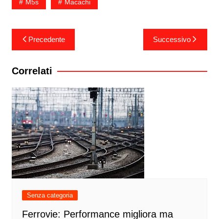
M5s
Macachi
Navigazione
Precedente
Successivo
articoli
Correlati
Senza categoria
Ferrovie: Performance migliora ma