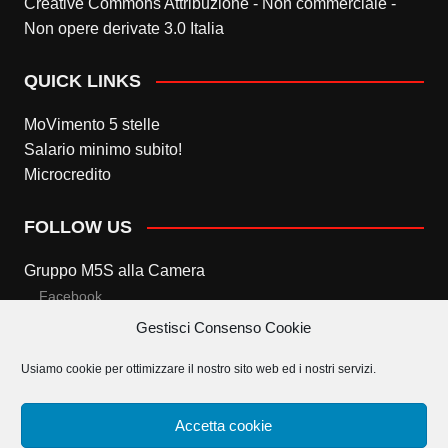
Creative Commons Attribuzione - Non commerciale -
Non opere derivate 3.0 Italia
QUICK LINKS
MoVimento 5 stelle
Salario minimo subito!
Microcredito
FOLLOW US
Gruppo M5S alla Camera
Facebook
Gestisci Consenso Cookie
Twitter
Usiamo cookie per ottimizzare il nostro sito web ed i nostri servizi.
Gruppo M5S al Senato
Facebook
Accetta cookie
Twitter