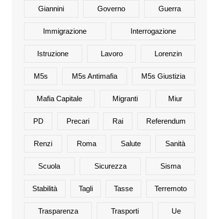
Giannini
Governo
Guerra
Immigrazione
Interrogazione
Istruzione
Lavoro
Lorenzin
M5s
M5s Antimafia
M5s Giustizia
Mafia Capitale
Migranti
Miur
PD
Precari
Rai
Referendum
Renzi
Roma
Salute
Sanità
Scuola
Sicurezza
Sisma
Stabilità
Tagli
Tasse
Terremoto
Trasparenza
Trasporti
Ue