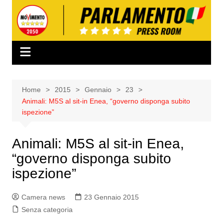
Salta
al
contenuto
Home
2015
Gennaio
23
Animali: M5S al sit-in Enea, “governo disponga subito
ispezione”
Animali: M5S al sit-in Enea,
“governo disponga subito
ispezione”
Camera news
23 Gennaio 2015
Senza categoria