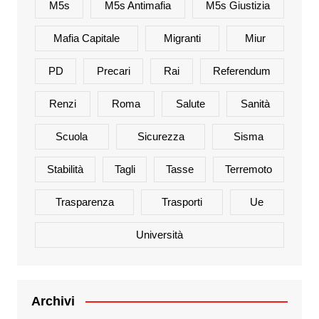
M5s
M5s Antimafia
M5s Giustizia
Mafia Capitale
Migranti
Miur
PD
Precari
Rai
Referendum
Renzi
Roma
Salute
Sanità
Scuola
Sicurezza
Sisma
Stabilità
Tagli
Tasse
Terremoto
Trasparenza
Trasporti
Ue
Università
Archivi