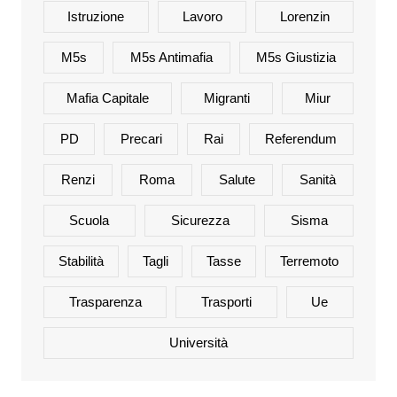
Istruzione
Lavoro
Lorenzin
M5s
M5s Antimafia
M5s Giustizia
Mafia Capitale
Migranti
Miur
PD
Precari
Rai
Referendum
Renzi
Roma
Salute
Sanità
Scuola
Sicurezza
Sisma
Stabilità
Tagli
Tasse
Terremoto
Trasparenza
Trasporti
Ue
Università