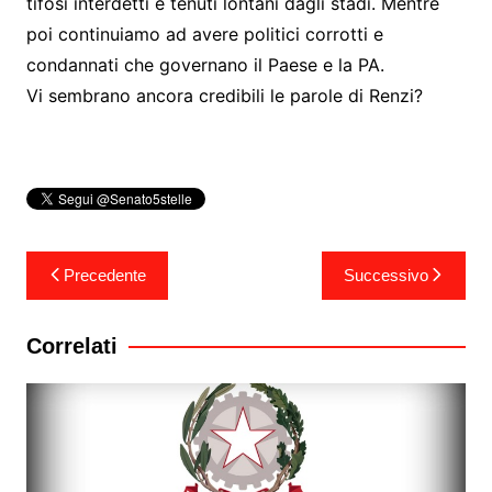
tifosi interdetti e tenuti lontani dagli stadi. Mentre
poi continuiamo ad avere politici corrotti e
condannati che governano il Paese e la PA.
Vi sembrano ancora credibili le parole di Renzi?
Navigazione
Precedente
Successivo
articoli
Correlati