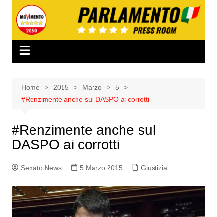
Salta
al
contenuto
Home
2015
Marzo
5
#Renzimente anche sul DASPO ai corrotti
#Renzimente anche sul
DASPO ai corrotti
Senato News
5 Marzo 2015
Giustizia