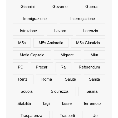
Giannini
Governo
Guerra
Immigrazione
Interrogazione
Istruzione
Lavoro
Lorenzin
M5s
M5s Antimafia
M5s Giustizia
Mafia Capitale
Migranti
Miur
PD
Precari
Rai
Referendum
Renzi
Roma
Salute
Sanità
Scuola
Sicurezza
Sisma
Stabilità
Tagli
Tasse
Terremoto
Trasparenza
Trasporti
Ue