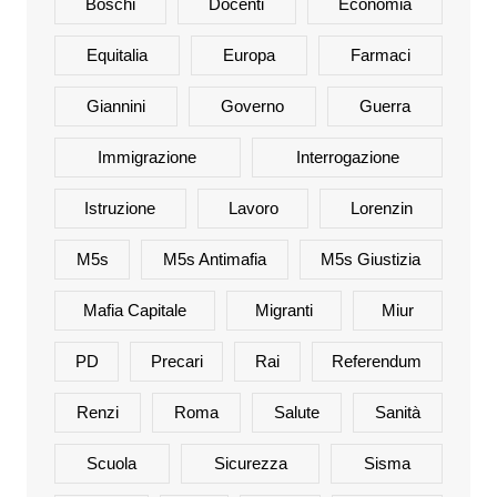
Boschi
Docenti
Economia
Equitalia
Europa
Farmaci
Giannini
Governo
Guerra
Immigrazione
Interrogazione
Istruzione
Lavoro
Lorenzin
M5s
M5s Antimafia
M5s Giustizia
Mafia Capitale
Migranti
Miur
PD
Precari
Rai
Referendum
Renzi
Roma
Salute
Sanità
Scuola
Sicurezza
Sisma