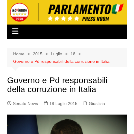
Salta
al
contenuto
Home
2015
Luglio
18
Governo e Pd responsabili della corruzione in Italia
Governo e Pd responsabili
della corruzione in Italia
Senato News
18 Luglio 2015
Giustizia