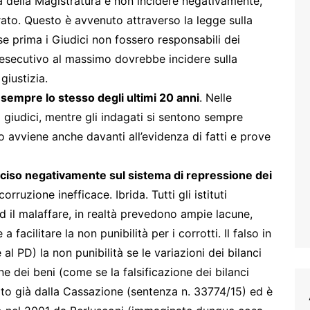
a della Magistratura e non incidere negativamente,
rato. Questo è avvenuto attraverso la legge sulla
se prima i Giudici non fossero responsabili dei
. L’esecutivo al massimo dovrebbe incidere sulla
giustizia.
 sempre lo stesso degli ultimi 20 anni
. Nelle
 giudici, mentre gli indagati si sentono sempre
to avviene anche davanti all’evidenza di fatti e prove
inciso negativamente sul sistema di repressione dei
orruzione inefficace. Ibrida. Tutti gli istituti
 ed il malaffare, in realtà prevedono ampie lacune,
facilitare la non punibilità per i corrotti. Il falso in
l PD) la non punibilità se le variazioni dei bilanci
e dei beni (come se la falsificazione dei bilanci
to già dalla Cassazione (sentenza n. 33774/15) ed è