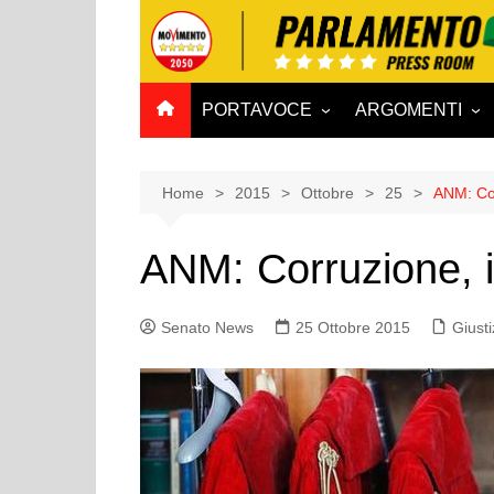
Salta
al
contenuto
PORTAVOCE
ARGOMENTI
CAMERA
Aff. Costituzionali
SENATO
Affari esteri
Home
2015
Ottobre
25
ANM: Cor
Affari sociali e San
ANM: Corruzione, i
Agricoltura e agro
Ambiente e Territo
Senato News
25 Ottobre 2015
Giusti
Antimafia
Attività produttive
Bilancio
Comunicazioni e V
Rai