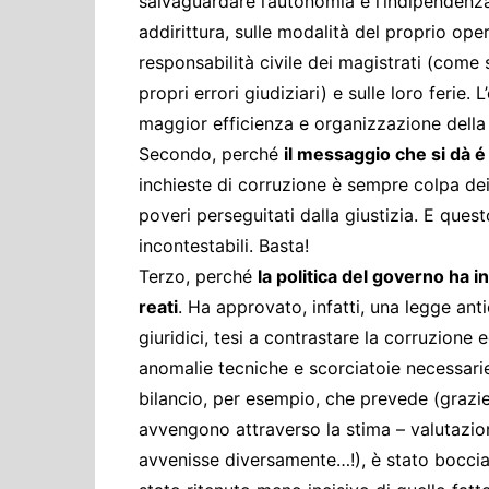
salvaguardare l’autonomia e l’indipendenz
addirittura, sulle modalità del proprio ope
responsabilità civile dei magistrati (come 
propri errori giudiziari) e sulle loro ferie
maggior efficienza e organizzazione della 
Secondo, perché
il messaggio che si dà é
inchieste di corruzione è sempre colpa dei
poveri perseguitati dalla giustizia. E ques
incontestabili. Basta!
Terzo, perché
la politica del governo ha 
reati
. Ha approvato, infatti, una legge antic
giuridici, tesi a contrastare la corruzione
anomalie tecniche e scorciatoie necessarie a 
bilancio, per esempio, che prevede (grazie a
avvengono attraverso la stima – valutazion
avvenisse diversamente…!), è stato boccia