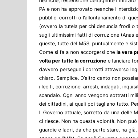
neanche, l’estensione dell’agente infiltrato
PA e non ha approvato neanche l’interdizione
pubblici corrotti o l’allontanamento di que
(ovvero la tutela per chi denuncia frodi o
sugli ultimissimi fatti di corruzione (Ana
queste, tutte del M5S, puntualmente e si
Come si fa a non accorgersi che
la vera p
volta per tutte la corruzione
e lanciare fo
davvero persegue i corrotti attraverso le
chiaro. Semplice. D’altro canto non possia
illeciti, corruzione, arresti, indagati, inqu
scandalo. Ogni anno vengono sottratti milia
dei cittadini, ai quali poi tagliano tutto. P
Il Governo attuale, sorretto da una delle M
ci riesce. Non ha questa volontà. Non può 
guardie e ladri, da che parte stare, ha già,