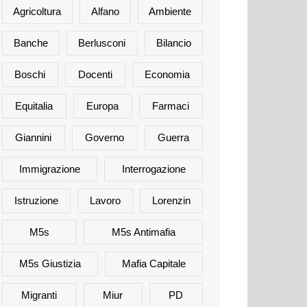
Agricoltura
Alfano
Ambiente
Banche
Berlusconi
Bilancio
Boschi
Docenti
Economia
Equitalia
Europa
Farmaci
Giannini
Governo
Guerra
Immigrazione
Interrogazione
Istruzione
Lavoro
Lorenzin
M5s
M5s Antimafia
M5s Giustizia
Mafia Capitale
Migranti
Miur
PD