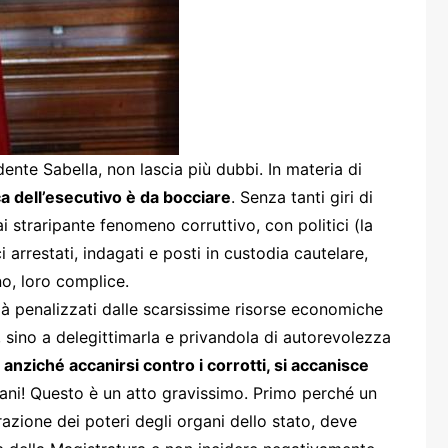
one
idente Sabella, non lascia più dubbi. In materia di
rasporti
ica dell’esecutivo è da bocciare
. Senza tanti giri di
ai straripante fenomeno corruttivo, con politici (la
 arrestati, indagati e posti in custodia cautelare,
o, loro complice.
già penalizzati dalle scarsissime risorse economiche
, sino a delegittimarla e privandola di autorevolezza
 anziché accanirsi contro i corrotti, si accanisce
mani! Questo è un atto gravissimo. Primo perché un
razione dei poteri degli organi dello stato, deve