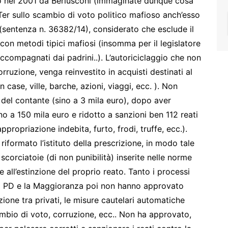
tto nel 2001 da Berlusconi (immaginate dunque cosa
 Ter sullo scambio di voto politico mafioso anch’esso
(sentenza n. 36382/14), considerato che esclude il
i con metodi tipici mafiosi (insomma per il legislatore
accompagnati dai padrini..). L’autoriciclaggio che non
orruzione, venga reinvestito in acquisti destinati al
ase, ville, barche, azioni, viaggi, ecc. ). Non
 del contante (sino a 3 mila euro), dopo aver
no a 150 mila euro e ridotto a sanzioni ben 112 reati
ppropriazione indebita, furto, frodi, truffe, ecc.).
iformato l’istituto della prescrizione, in modo tale
scorciatoie (di non punibilità) inserite nelle norme
all’estinzione del proprio reato. Tanto i processi
i. Il PD e la Maggioranza poi non hanno approvato
uzione tra privati, le misure cautelari automatiche
ambio di voto, corruzione, ecc.. Non ha approvato,