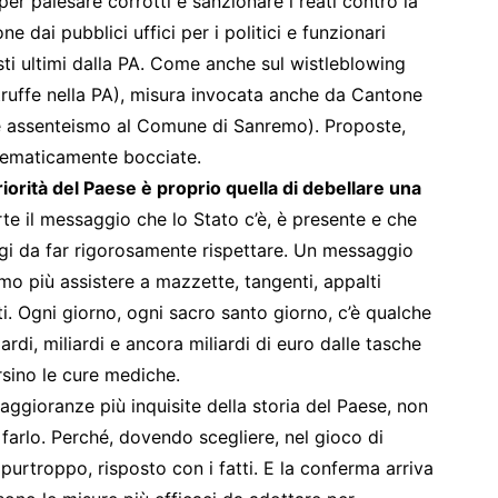
 per palesare corrotti e sanzionare i reati contro la
 dai pubblici uffici per i politici e funzionari
sti ultimi dalla PA. Come anche sul wistleblowing
 truffe nella PA), misura invocata anche da Cantone
s e assenteismo al Comune di Sanremo). Proposte,
stematicamente bocciate.
riorità del Paese è proprio quella di debellare una
rte il messaggio che lo Stato c’è, è presente e che
ggi da far rigorosamente rispettare. Un messaggio
mo più assistere a mazzette, tangenti, appalti
isiti. Ogni giorno, ogni sacro santo giorno, c’è qualche
rdi, miliardi e ancora miliardi di euro dalle tasche
ersino le cure mediche.
aggioranze più inquisite della storia del Paese, non
farlo. Perché, dovendo scegliere, nel gioco di
 purtroppo, risposto con i fatti. E la conferma arriva