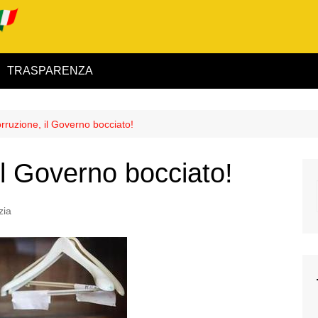
TRASPARENZA
 ed Interno
ruzione, il Governo bocciato!
ità
l Governo bocciato!
alimentare
rio
zia
igilanza