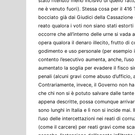
stato ritenuto meno incisivo di quello fa
ne è venuto fuori). Stessa cosa per il 416
bocciato già dai Giudici della Cassazione 
reato qualora i voti non siano stati estort
occorre che all’interno delle urne si vada 
opera qualora il denaro illecito, frutto di c
godimento e uso personale (per esempio in c
contento l’esecutivo aumenta, anche, l’uso
aumentato la soglia per evadere il fisco si
penali (alcuni gravi come abuso d’ufficio, a
Contrariamente, invece, il Governo non ha r
che chi non si è potuto salvare dalle tante 
appena descritte, possa comunque arrivare 
sono lunghi in Italia e lì non si incide ma
l’uso delle intercettazioni nei reati di corr
(come il carcere) per reati gravi come sc