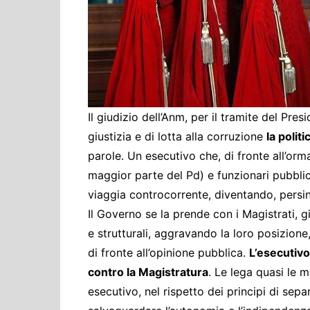
Cultura ed Istruzi
Difesa
Eventi
Finanze e tesoro
Giustizia
Il giudizio dell’Anm, per il tramite del Pres
Lavori pubblici e T
giustizia e di lotta alla corruzione
la polit
Lavoro
parole. Un esecutivo che, di fronte all’orm
Politiche europee
maggior parte del Pd) e funzionari pubblici
Rifiuti
viaggia controcorrente, diventando, persin
Il Governo se la prende con i Magistrati, 
e strutturali, aggravando la loro posizione
di fronte all’opinione pubblica.
L’esecutivo
contro la Magistratura
. Le lega quasi le 
esecutivo, nel rispetto dei principi di sepa