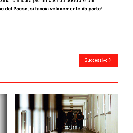
ono le misure più efficaci da adottare per
ne del Paese, si faccia velocemente da parte
!
Successivo