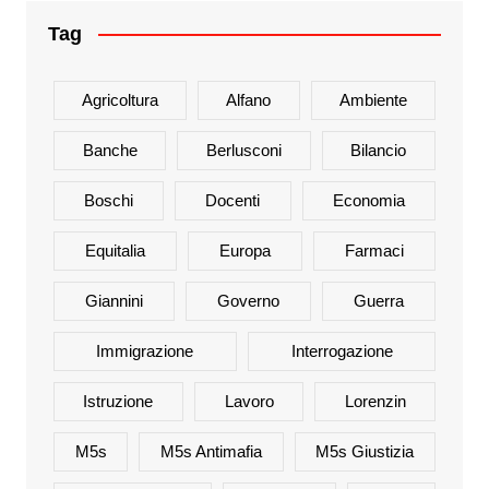
Tag
Agricoltura
Alfano
Ambiente
Banche
Berlusconi
Bilancio
Boschi
Docenti
Economia
Equitalia
Europa
Farmaci
Giannini
Governo
Guerra
Immigrazione
Interrogazione
Istruzione
Lavoro
Lorenzin
M5s
M5s Antimafia
M5s Giustizia