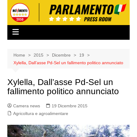
Salta
al
contenuto
Home
2015
Dicembre
19
Xylella, Dall’asse Pd-Sel un fallimento politico annunciato
Xylella, Dall’asse Pd-Sel un
fallimento politico annunciato
Camera news
19 Dicembre 2015
Agricoltura e agroalimentare