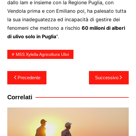
dallo Iam e insieme con la Regione Puglia, con
Vendola prima e con Emiliano poi, ha palesato tutta
la sua inadeguatezza ed incapacità di gestire dei
fenomeni che mettono a rischio
60 milioni di alberi
di ulivo solo in Puglia
“.
M5S Xylella Agricoltura Ulivi
Navigazione
Precedente
Successivo
articoli
Correlati