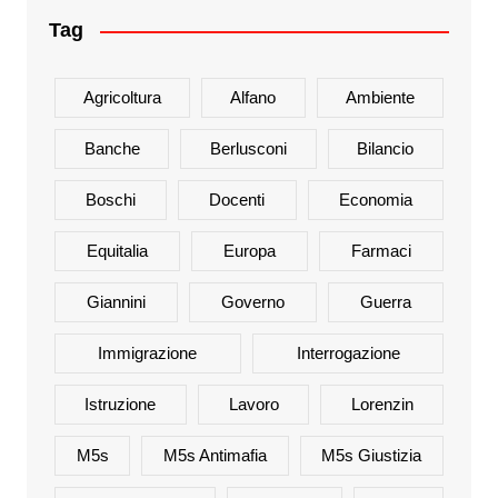
Tag
Agricoltura
Alfano
Ambiente
Banche
Berlusconi
Bilancio
Boschi
Docenti
Economia
Equitalia
Europa
Farmaci
Giannini
Governo
Guerra
Immigrazione
Interrogazione
Istruzione
Lavoro
Lorenzin
M5s
M5s Antimafia
M5s Giustizia