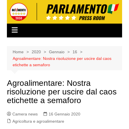
Salta
al
contenuto
Home
2020
Gennaio
16
Agroalimentare: Nostra risoluzione per uscire dal caos
etichette a semaforo
Agroalimentare: Nostra
risoluzione per uscire dal caos
etichette a semaforo
Camera news
16 Gennaio 2020
Agricoltura e agroalimentare