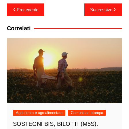
Navigazione
Precedente
Successivo
articoli
Correlati
Agricoltura e agroalimentare
Comunicati stampa
SOSTEGNI BIS, BILOTTI (M5S):