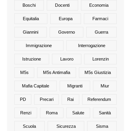
Boschi
Docenti
Economia
Equitalia
Europa
Farmaci
Giannini
Governo
Guerra
Immigrazione
Interrogazione
Istruzione
Lavoro
Lorenzin
M5s
M5s Antimafia
M5s Giustizia
Mafia Capitale
Migranti
Miur
PD
Precari
Rai
Referendum
Renzi
Roma
Salute
Sanità
Scuola
Sicurezza
Sisma